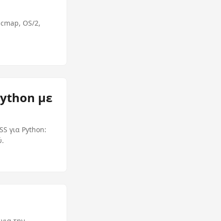
 cmap, OS/2,
ython με
SS για Python:
ύ.
 για την