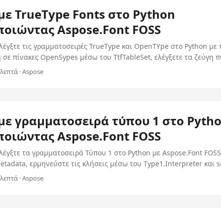
με TrueType Fonts στο Python
οιώντας Aspose.Font FOSS
λέγξτε τις γραμματοσειρές TrueType και OpenTYpe στο Python με 
σε πίνακες OpenSypes μέσω του TtfTableSet, ελέγξετε τα ζεύγη 
εταβλητές άξονες γραμμάτων χρησιμοποιώντας το TfFon.
 λεπτά · Aspose
με γραμματοσειρά τύπου 1 στο Pyth
οιώντας Aspose.Font FOSS
λέγξτε τα γραμματοσειρά Τύπου 1 στο Python με Aspose.Font FOSS
tadata, ερμηνεύστε τις κλήσεις μέσω του Type1.Interpreter και se
μοποιώντας το Type1-Serializer.
 λεπτά · Aspose