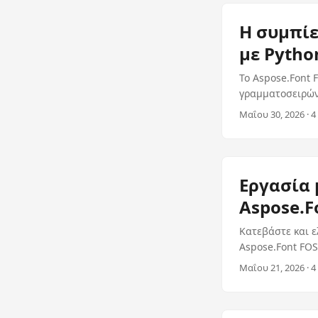
Η συμπίε
με Pytho
Το Aspose.Font 
γραμματοσειρών 
διαθέσιμος για 
Μαΐου 30, 2026 · 4
Εργασία 
Aspose.F
Κατεβάστε και ε
Aspose.Font FOS
TtfFon και μετα
Μαΐου 21, 2026 · 4
και το eotSeriali