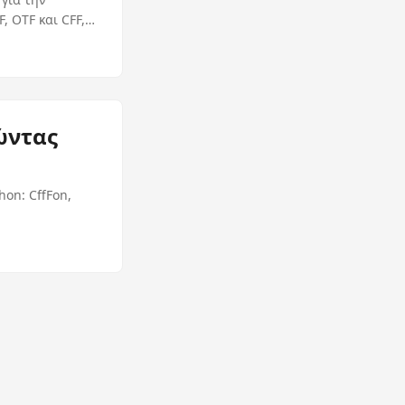
 OTF και CFF,
ώντας
hon: CffFon,