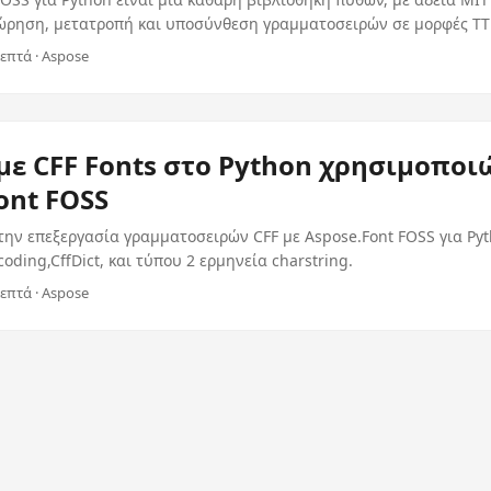
ώρηση, μετατροπή και υποσύνθεση γραμματοσειρών σε μορφές TTF,
Woff2.
λεπτά · Aspose
με CFF Fonts στο Python χρησιμοποι
ont FOSS
την επεξεργασία γραμματοσειρών CFF με Aspose.Font FOSS για Pyt
coding,CffDict, και τύπου 2 ερμηνεία charstring.
λεπτά · Aspose