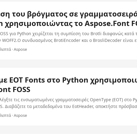
ση του βρόγματος σε γραμματοσειρ
n χρησιμοποιώντας το Aspose.Font F
FOSS για Python χειρίζεται τη συμπίεση του Brotli διαφανώς κατά
WOFF2.Ο συνδυασμένος BrotiEncoder και ο BrosliDecoder είναι 
χαμηλό επίπεδο χρήσης χωρίς απαιτήσεις εξωτερικής εξάρτησης.
 λεπτά · Aspose
με EOT Fonts στο Python χρησιμοπο
ont FOSS
λέγξτε τις ενσωματωμένες γραμματοσειρές OpenType (EOT) στο P
S. Διαβάζετε τα μεταδεδομένα του EotHeader, αποκτήστε πρόσβα
τρέψτε τους γραμμένους σε και από τη μορφή EOT χρησιμοποιώντα
 λεπτά · Aspose
zer.