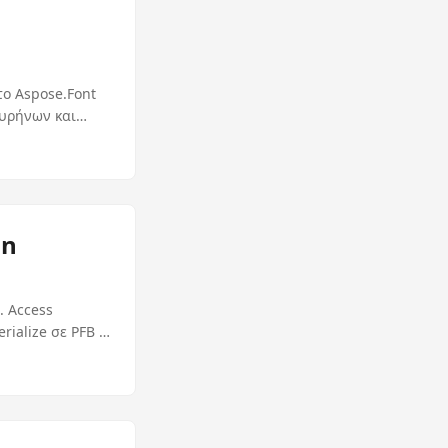
το Aspose.Font
πυρήνων και
on
. Access
rialize σε PFB ή