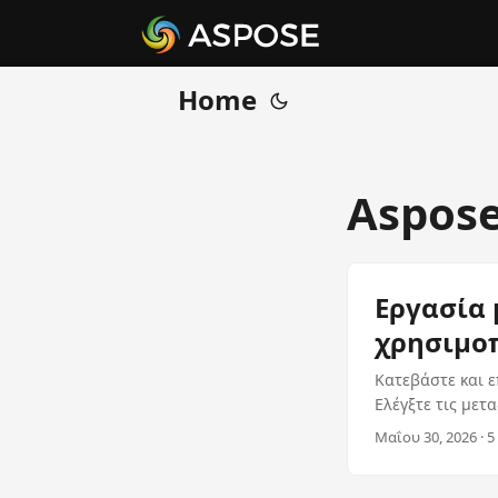
Home
Aspose
Εργασία 
χρησιμοπ
Κατεβάστε και ε
Ελέγξτε τις μετ
πυρήνων και με
Μαΐου 30, 2026 · 5
WebFonteBuilder