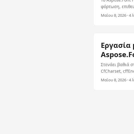
φόρτωση, επιθε
Type 1, WOFF ή 
Μαΐου 8, 2026 · 4 
Εργασία 
Aspose.F
Στενάει βαθιά σ
CfCharset, cffEn
Μαΐου 8, 2026 · 4 