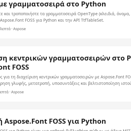
με γραμματοσειρά στο Python
τε και τροποποιήστε τα γραμματοσειρά OpenType (κλειδιά, όνομα,
ο Aspose.Font FOSS για Python και την API TtfTableSet.
 λεπτά · Aspose
ση κεντρικών γραμματοσειρών στο P
ont FOSS
ς για τη διαχείριση κεντρικών γραμματοσειρών με Aspose.Font FO
ρηση γλυφής, μετατροπή, υποσυντάξεις και βελτιστοποίηση ιστο
λεπτά · Aspose
 Aspose.Font FOSS για Python
FOSS για Python είναι μια καθαρή βιβλιοθήκη πύθων, με άδεια MIT