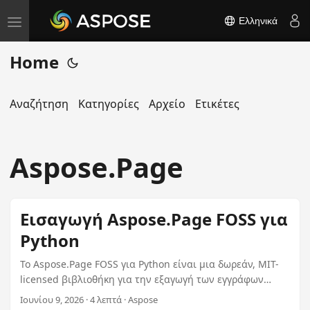
Ελληνικά
T
o
Home
g
g
l
Αναζήτηση
Κατηγορίες
Αρχείο
Ετικέτες
e
n
Aspose.Page
a
v
i
Εισαγωγή Aspose.Page FOSS για
g
Python
a
t
Το Aspose.Page FOSS για Python είναι μια δωρεάν, MIT-
i
licensed βιβλιοθήκη για την εξαγωγή των εγγράφων
o
PostScript (PS), EPS και XPS σε PDF και raster εικόνες.
Ιουνίου 9, 2026 · 4 λεπτά · Aspose