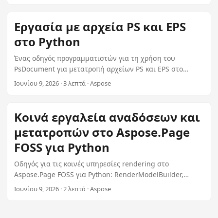
n
Εργασία με αρχεία PS και EPS
στο Python
Ένας οδηγός προγραμματιστών για τη χρήση του
PsDocument για μετατροπή αρχείων PS και EPS στο
Python. καλύπτει το_pdf(), το-image( ), τα DscMetadata,
Ιουνίου 9, 2026 · 3 λεπτά · Aspose
επεξεργασία μνήμης και μετατροπής συσκευών.
Κοινά εργαλεία αναδόσεων και
μετατροπών στο Aspose.Page
FOSS για Python
Οδηγός για τις κοινές υπηρεσίες rendering στο
Aspose.Page FOSS για Python: RenderModelBuilder,
PdfWriter, PDFMetadata, RasterRenderer και
Ιουνίου 9, 2026 · 2 λεπτά · Aspose
XpsDocumentBuilders.