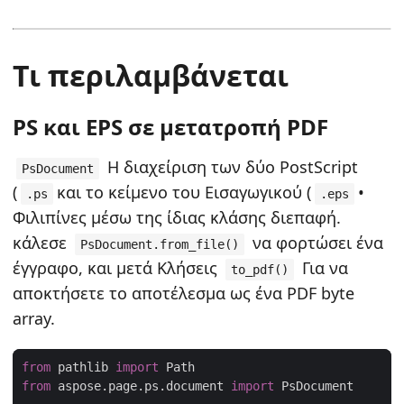
Τι περιλαμβάνεται
PS και EPS σε μετατροπή PDF
Η διαχείριση των δύο PostScript
PsDocument
(
και το κείμενο του Εισαγωγικού (
•
.ps
.eps
Φιλιπίνες μέσω της ίδιας κλάσης διεπαφή.
κάλεσε
να φορτώσει ένα
PsDocument.from_file()
έγγραφο, και μετά Κλήσεις
Για να
to_pdf()
αποκτήσετε το αποτέλεσμα ως ένα PDF byte
array.
from
 pathlib 
import
from
 aspose.page.ps.document 
import