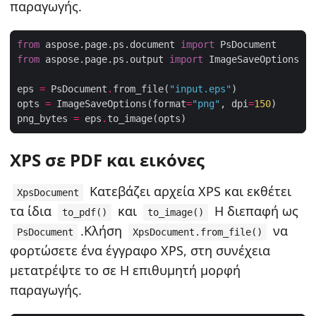
παραγωγής.
from
 aspose.page.ps.document 
import
from
 aspose.page.ps.output 
import
eps 
=
 PsDocument
.
from_file(
"input.eps"
opts 
=
 ImageSaveOptions(format
=
"png"
, dpi
=
150
png_bytes 
=
 eps
.
XPS σε PDF και εικόνες
Κατεβάζει αρχεία XPS και εκθέτει
XpsDocument
τα ίδια
και
Η διεπαφή ως
to_pdf()
to_image()
.Κλήση
να
PsDocument
XpsDocument.from_file()
φορτώσετε ένα έγγραφο XPS, στη συνέχεια
μετατρέψτε το σε Η επιθυμητή μορφή
παραγωγής.