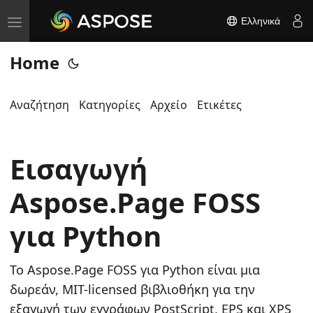
Ελληνικά
T
o
Home
g
g
l
Αναζήτηση
Κατηγορίες
Αρχείο
Ετικέτες
e
n
Εισαγωγή
a
v
Aspose.Page FOSS
i
g
για Python
a
t
Το Aspose.Page FOSS για Python είναι μια
i
δωρεάν, MIT-licensed βιβλιοθήκη για την
o
εξαγωγή των εγγράφων PostScript, EPS και XPS