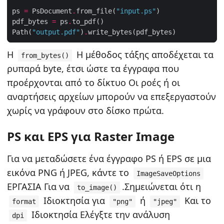
ps 
=
 PsDocument
.
from_file(
"input.ps"
pdf_bytes 
=
 ps
.
Path(
"output.pdf"
)
.
Η
Η μέθοδος τάξης αποδέχεται τα
from_bytes()
ρυπαρά byte, έτσι ώστε τα έγγραφα που
προέρχονται από το δίκτυο Οι ροές ή οι
αναρτήσεις αρχείων μπορούν να επεξεργαστούν
χωρίς να γράφουν στο δίσκο πρώτα.
PS και EPS για Raster Image
Για να μεταδώσετε ένα έγγραφο PS ή EPS σε μια
εικόνα PNG ή JPEG, κάντε το
ImageSaveOptions
ΕΡΓΑΣΙΑ Για να
.Σημειώνεται ότι η
to_image()
Ιδιοκτησία για
ή
Και το
format
"png"
"jpeg"
Ιδιοκτησία Ελέγξτε την ανάλυση
dpi