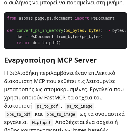
ο σωλήνας να μπορεί να παραμείνει στη μνήμη.
from
 aspose.page.ps.document 
import
def
convert_ps_in_memory
(
ps_bytes: bytes
) 
->
 bytes:
    doc 
=
 PsDocument
.
return
 doc
.
Ενεργοποίηση MCP Server
Η βιβλιοθήκη περιλαμβάνει έναν επιλεκτικό
διακομιστή MCP που εκθέτει τις λειτουργίες
μετατροπής ως απομακρυσμένες. Εργαλεία που
χρησιμοποιούν FastMCP. τα αρχεία του
διακομιστή
,
,
ps_to_pdf
ps_to_image
,και
ως τα ονομαστικά
xps_to_pdf
xps_to_image
εργαλεία.
Αποδέχεται ένα αρχείο ή
McpInput
βάθος κρυπτογραφημένων bytes base64·;