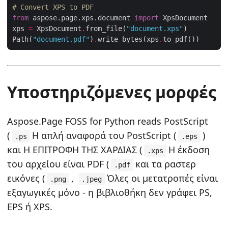
# Convert XPS to PDF
from
 aspose.page.xps.document 
import
xps 
=
 XpsDocument
.
from_file(
"document.xps"
Path(
"document.pdf"
)
.
write_bytes(xps
.
Υποστηριζόμενες μορφές
Aspose.Page FOSS for Python reads PostScript
(
Η απλή αναφορά του PostScript (
)
.ps
.eps
και Η ΕΠΙΤΡΟΦΗ ΤΗΣ ΧΑΡΔΙΑΣ (
Η έκδοση
.xps
του αρχείου είναι PDF (
και τα ραστερ
.pdf
εικόνες (
,
Όλες οι μετατροπές είναι
.png
.jpeg
εξαγωγικές μόνο - η βιβλιοθήκη δεν γράφει PS,
EPS ή XPS.