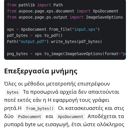
from
 pathlib 
import
from
 aspose.page.xps.document 
import
from
 aspose.page.ps.output 
import
xps 
=
 XpsDocument
.
from_file(
"input.xps"
pdf_bytes 
=
 xps
.
Path(
"output.pdf"
)
.
png_bytes 
=
 xps
.
to_image(ImageSaveOptions(format
=
"png
Επεξεργασία μνήμης
Όλες οι μέθοδοι μετατροπής επιστρέφουν
Τα προσωρινά αρχεία δεν απαιτούνται
bytes
ποτέ εκτός εάν η Η εφαρμογή τους γράφει
ρητά.Η
Οι κατασκευαστές και στις
from_bytes()
δύο
και
Αποδέχεται τα
PsDocument
XpsDocument
ρυπαρά byte ως εισαγωγή, έτσι ώστε ολόκληρος