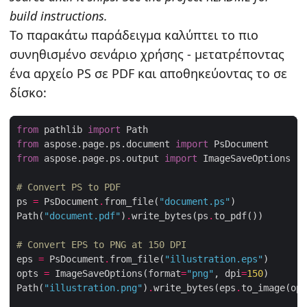
build instructions.
Το παρακάτω παράδειγμα καλύπτει το πιο
συνηθισμένο σενάριο χρήσης - μετατρέποντας
ένα αρχείο PS σε PDF και αποθηκεύοντας το σε
δίσκο:
from
 pathlib 
import
from
 aspose.page.ps.document 
import
from
 aspose.page.ps.output 
import
# Convert PS to PDF
ps 
=
 PsDocument
.
from_file(
"document.ps"
Path(
"document.pdf"
)
.
write_bytes(ps
.
# Convert EPS to PNG at 150 DPI
eps 
=
 PsDocument
.
from_file(
"illustration.eps"
opts 
=
 ImageSaveOptions(format
=
"png"
, dpi
=
150
Path(
"illustration.png"
)
.
write_bytes(eps
.