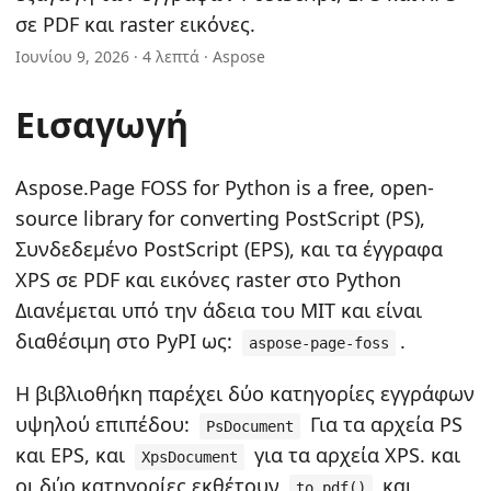
n
σε PDF και raster εικόνες.
Ιουνίου 9, 2026 · 4 λεπτά · Aspose
Εισαγωγή
Aspose.Page FOSS for Python is a free, open-
source library for converting PostScript (PS),
Συνδεδεμένο PostScript (EPS), και τα έγγραφα
XPS σε PDF και εικόνες raster στο Python
Διανέμεται υπό την άδεια του MIT και είναι
διαθέσιμη στο PyPI ως:
.
aspose-page-foss
Η βιβλιοθήκη παρέχει δύο κατηγορίες εγγράφων
υψηλού επιπέδου:
Για τα αρχεία PS
PsDocument
και EPS, και
για τα αρχεία XPS. και
XpsDocument
οι δύο κατηγορίες εκθέτουν
και
to_pdf()