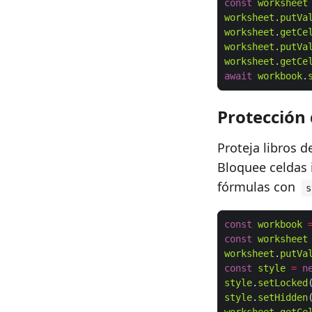
const
worksheet
worksheet
.
putVa
worksheet
.
getCe
worksheet
.
putVa
worksheet
.
getCe
await
workbook
.
Protección 
Proteja libros 
Bloquee celdas 
fórmulas con
s
const
workbook
const
worksheet
worksheet
.
putVa
const
style
=
n
style
.
setLocked
style
.
setHidden