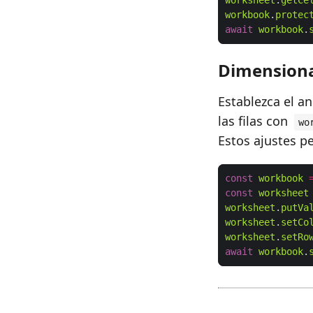
worksheet
.
getCe
workbook
.
protec
await
workbook
.
Dimensiona
Establezca el a
las filas con
wo
Estos ajustes p
const
workbook
const
worksheet
worksheet
.
putVa
worksheet
.
setCo
worksheet
.
setRo
await
workbook
.