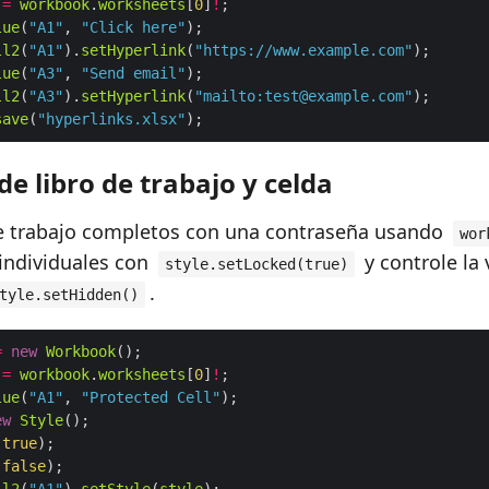
=
workbook
.
worksheets
[
0
]
!
lue
(
"A1"
, 
"Click here"
ll2
(
"A1"
).
setHyperlink
(
"https://www.example.com"
lue
(
"A3"
, 
"Send email"
ll2
(
"A3"
).
setHyperlink
(
"mailto:test@example.com"
save
(
"hyperlinks.xlsx"
de libro de trabajo y celda
de trabajo completos con una contraseña usando
wor
individuales con
y controle la 
style.setLocked(true)
.
tyle.setHidden()
=
new
Workbook
=
workbook
.
worksheets
[
0
]
!
lue
(
"A1"
, 
"Protected Cell"
ew
Style
(
true
(
false