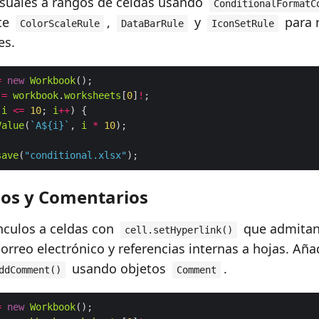
visuales a rangos de celdas usando
ConditionalFormatC
te
,
y
para r
ColorScaleRule
DataBarRule
IconSetRule
es.
=
new
Workbook
=
workbook
.
worksheets
[
0
]
!
 
i
<=
10
; 
i
++
Value
(
`A
${
i
}
`
, 
i
*
10
save
(
"conditional.xlsx"
los y Comentarios
nculos a celdas con
que admitan
cell.setHyperlink()
correo electrónico y referencias internas a hojas. A
usando objetos
.
ddComment()
Comment
=
new
Workbook