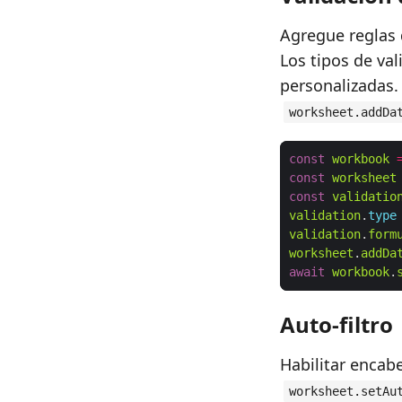
Agregue reglas 
Los tipos de va
personalizadas.
worksheet.addDa
const
workbook
const
worksheet
const
validatio
validation
.
type
validation
.
form
worksheet
.
addDa
await
workbook
.
Auto-filtro
Habilitar encab
worksheet.setAu