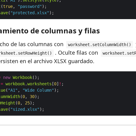
ll2
(
"A1"
).
setStyle
(
style
t
(
true
, 
"password"
save
(
"protected.xlsx"
miento de columnas y filas
ncho de las columnas con
worksheet.setColumnWidth()
. Oculte filas con
rksheet.setRowHeight()
worksheet.set
ersisten en el archivo XLSX guardado.
=
new
Workbook
=
workbook
.
worksheets
[
0
]
!
lue
(
"A1"
, 
"Wide Column"
lumnWidth
(
0
, 
30
wHeight
(
0
, 
25
save
(
"sized.xlsx"