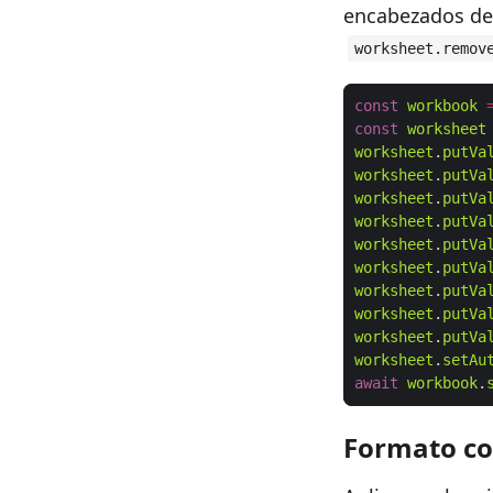
encabezados de 
worksheet.remov
const
workbook
const
worksheet
worksheet
.
putVa
worksheet
.
putVa
worksheet
.
putVa
worksheet
.
putVa
worksheet
.
putVa
worksheet
.
putVa
worksheet
.
putVa
worksheet
.
putVa
worksheet
.
putVa
worksheet
.
setAu
await
workbook
.
Formato co