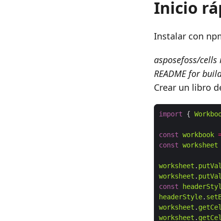
Inicio r
Instalar con np
asposefoss/cells 
README for build
Crear un libro d
import
 { 
Workbo
const
workbook
const
worksheet
worksheet
.
putVa
worksheet
.
putVa
const
headerSty
headerStyle
.
set
worksheet
.
getCe
worksheet
.
getCe