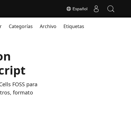
Español
r
Categorías
Archivo
Etiquetas
on
cript
.Cells FOSS para
ltros, formato