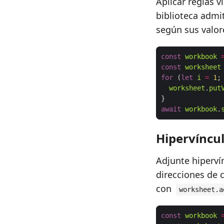
Aplicar reglas 
biblioteca admi
según sus valor
const
workbook
const
worksheet
for
 (
let
i
=
1
;
worksheet
.
put
await
workbook
.
Hipervíncu
Adjunte hiperví
direcciones de 
con
worksheet.a
const
workbook