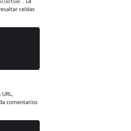
. La
ollection
esaltar celdas
 URL,
ñada comentarios