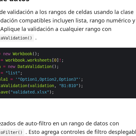
de validación a los rangos de celdas usando la clase
lidación compatibles incluyen lista, rango numérico 
 Aplique la validación a cualquier rango con
.
taValidation()
=
new
Workbook
=
workbook
.
worksheets
[
0
]
!
n
=
new
DataValidation
=
"list"
ula1
=
'"Option1,Option2,Option3"'
taValidation
(
validation
, 
"B1:B10"
save
(
"validated.xlsx"
ezados de auto‑filtro en un rango de datos con
. Esto agrega controles de filtro desplegabl
toFilter()