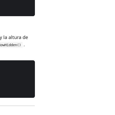
y la altura de
.
RowHidden()