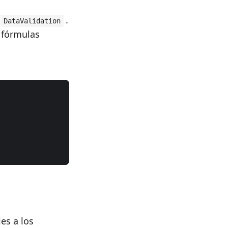
.
DataValidation
y fórmulas
es a los