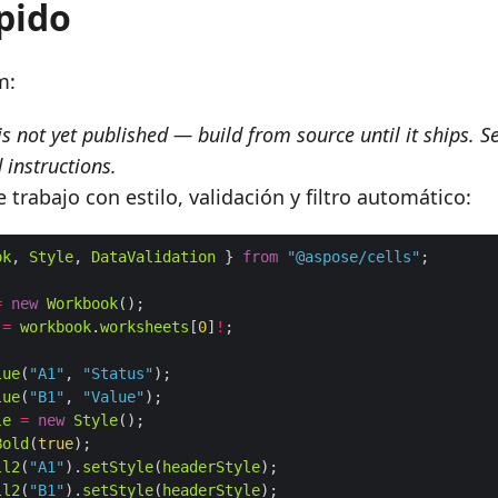
ápido
m:
is not yet published — build from source until it ships. S
 instructions.
e trabajo con estilo, validación y filtro automático:
ok
, 
Style
, 
DataValidation
 } 
from
"@aspose/cells"
=
new
Workbook
=
workbook
.
worksheets
[
0
]
!
lue
(
"A1"
, 
"Status"
lue
(
"B1"
, 
"Value"
le
=
new
Style
Bold
(
true
ll2
(
"A1"
).
setStyle
(
headerStyle
ll2
(
"B1"
).
setStyle
(
headerStyle