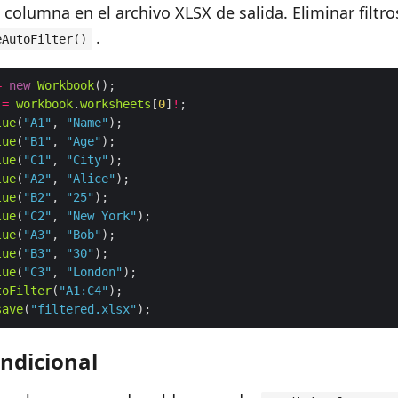
columna en el archivo XLSX de salida. Eliminar filtro
.
eAutoFilter()
=
new
Workbook
=
workbook
.
worksheets
[
0
]
!
lue
(
"A1"
, 
"Name"
lue
(
"B1"
, 
"Age"
lue
(
"C1"
, 
"City"
lue
(
"A2"
, 
"Alice"
lue
(
"B2"
, 
"25"
lue
(
"C2"
, 
"New York"
lue
(
"A3"
, 
"Bob"
lue
(
"B3"
, 
"30"
lue
(
"C3"
, 
"London"
toFilter
(
"A1:C4"
save
(
"filtered.xlsx"
ndicional