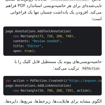
تایپ‌شده‌ای برای هر حاشیه‌نویسی استاندارد PDF فراهم
می‌کند. افزودن یک یادداشت چسبان تنها یک فراخوانی
است:
new
 Rectangle(
72
, 
720
, 
200
, 
740
    contents: 
"Review needed"
    title: 
"Editor"
    open: 
true
حاشیه‌نویسی‌های پیوند یک مستطیل قابل کلیک را با
ترکیب می‌کنند:
PdfAction
var
 action = PdfAction.CreateUri(
"https://aspose.co
new
 Rectangle(
50
, 
700
, 
200
, 
720
الگوی مشابه برای هایلایت‌ها، زیرخط‌ها، مربع‌ها، دایره‌ها،