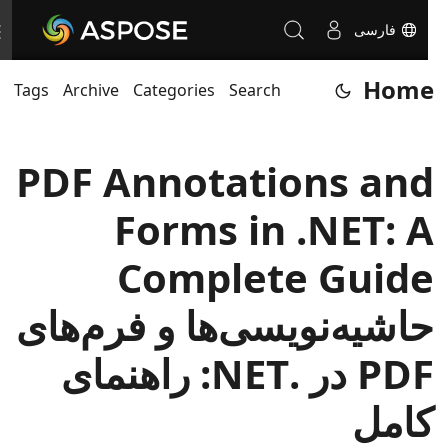
فارسی
T
o
Home
Tags
Archive
Categories
Search
g
g
l
PDF Annotations and
e
n
Forms in .NET: A
a
v
Complete Guide
i
حاشیه‌نویسی‌ها و فرم‌های
g
a
PDF در .NET: راهنمای
t
i
کامل
o