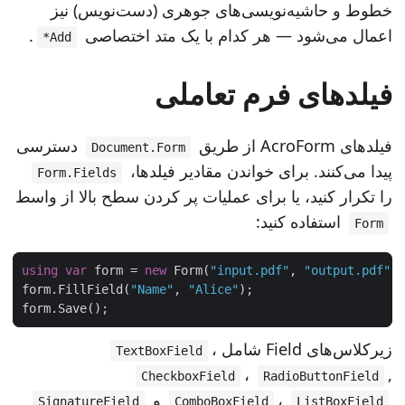
خطوط و حاشیه‌نویسی‌های جوهری (دست‌نویس) نیز
اعمال می‌شود — هر کدام با یک متد اختصاصی
.
Add*
فیلدهای فرم تعاملی
فیلدهای AcroForm از طریق
دسترسی
Document.Form
پیدا می‌کنند. برای خواندن مقادیر فیلدها،
Form.Fields
را تکرار کنید، یا برای عملیات پر کردن سطح بالا از واسط
استفاده کنید:
Form
using
var
 form = 
new
 Form(
"input.pdf"
, 
"output.pdf"
form.FillField(
"Name"
, 
"Alice"
زیرکلاس‌های Field شامل
،
TextBoxField
،
,
CheckboxField
RadioButtonField
،
و
SignatureField
ComboBoxField
ListBoxField