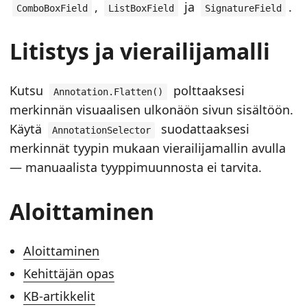
,
ja
.
ComboBoxField
ListBoxField
SignatureField
Litistys ja vierailijamalli
Kutsu
polttaaksesi
Annotation.Flatten()
merkinnän visuaalisen ulkonäön sivun sisältöön.
Käytä
suodattaaksesi
AnnotationSelector
merkinnät tyypin mukaan vierailijamallin avulla
— manuaalista tyyppimuunnosta ei tarvita.
Aloittaminen
Aloittaminen
Kehittäjän opas
KB-artikkelit