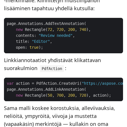
-merkinnälle. Kiinnitetyn muistiinpanon
lisääminen tapahtuu yhdellä kutsulla:
new
 Rectangle(
72
, 
720
, 
200
, 
740
    contents: 
"Review needed"
    title: 
"Editor"
    open: 
true
Linkkiannotaatiot yhdistävät klikattavan
suorakulmion
:
PdfAction
var
 action = PdfAction.CreateUri(
"https://aspose.com"
new
 Rectangle(
50
, 
700
, 
200
, 
720
Sama malli koskee korostuksia, alleviivauksia,
neliöitä, ympyröitä, viivoja ja mustetta
(vapaakäsin) merkintöjä — kullakin on oma