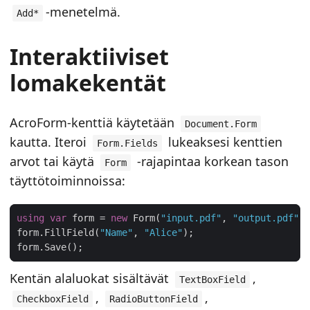
-menetelmä.
Add*
Interaktiiviset
lomakekentät
AcroForm-kenttiä käytetään
Document.Form
kautta. Iteroi
lukeaksesi kenttien
Form.Fields
arvot tai käytä
-rajapintaa korkean tason
Form
täyttötoiminnoissa:
using
var
 form = 
new
 Form(
"input.pdf"
, 
"output.pdf"
form.FillField(
"Name"
, 
"Alice"
Kentän alaluokat sisältävät
,
TextBoxField
,
,
CheckboxField
RadioButtonField