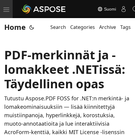
Suomi
T
o
Home
Search
Categories
Archive
Tags
g
g
l
PDF-merkinnät ja -
e
n
lomakkeet .NETissä:
a
v
Täydellinen opas
i
g
Tutustu Aspose.PDF FOSS for .NET:n merkintä- ja
a
lomakeominaisuuksiin — lisää kiinnitettyjä
t
muistiinpanoja, hyperlinkkejä, korostuksia,
i
muoto-annotaatioita ja lue interaktiivisia
o
AcroForm-kenttiä, kaikki MIT License -lisenssin