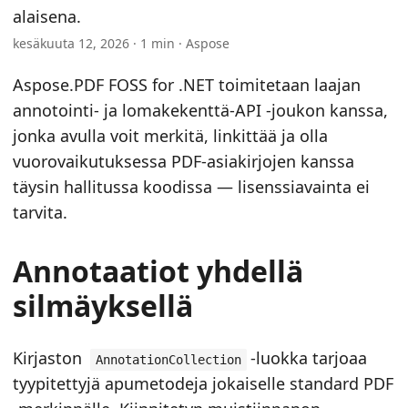
n
alaisena.
kesäkuuta 12, 2026 · 1 min · Aspose
Aspose.PDF FOSS for .NET toimitetaan laajan
annotointi- ja lomakekenttä-API -joukon kanssa,
jonka avulla voit merkitä, linkittää ja olla
vuorovaikutuksessa PDF-asiakirjojen kanssa
täysin hallitussa koodissa — lisenssiavainta ei
tarvita.
Annotaatiot yhdellä
silmäyksellä
Kirjaston
-luokka tarjoaa
AnnotationCollection
tyypitettyjä apumetodeja jokaiselle standard PDF