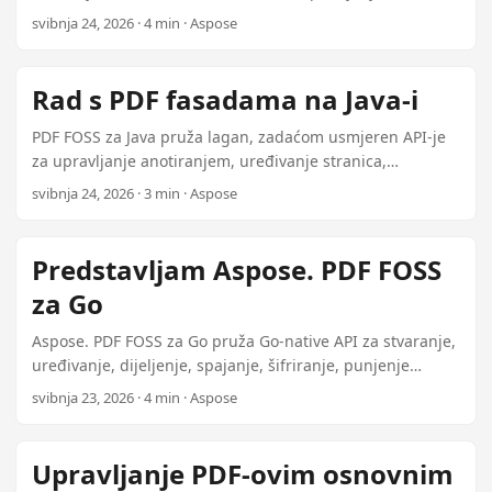
komentiranjem, interaktivna polja obrasca, manipulaciju
svibnja 24, 2026 · 4 min · Aspose
stranicama, potvrđivanje sukladnosti s PDF/A i šifriranje
AES-CBC MIT licencirano, bez vlasničkih ovisnosti.
Rad s PDF fasadama na Java-i
PDF FOSS za Java pruža lagan, zadaćom usmjeren API-je
za upravljanje anotiranjem, uređivanje stranica,
sigurnost dokumenata, štampiranje i ekstrakciju sadržaja
svibnja 24, 2026 · 3 min · Aspose
sve bez potrebe za direktnom manipulacijom modelom
predmeta PDF.
Predstavljam Aspose. PDF FOSS
za Go
Aspose. PDF FOSS za Go pruža Go-native API za stvaranje,
uređivanje, dijeljenje, spajanje, šifriranje, punjenje
AcroForm dokumenata, raspored tabele, značke i bilješke.
svibnja 23, 2026 · 4 min · Aspose
MIT licenciran bez izvornih ovisnosti .
Upravljanje PDF-ovim osnovnim