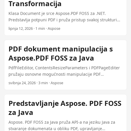
page.Annotations.AddTextAnnotation( new Rectangle(72,
Transformacija
720, 200, 740), contents: "Review needed", title: "Editor",
Klasa Document je srce Aspose.PDF FOSS za .NET.
open: true); Anotacije poveznica kombiniraju klikabilni
Predstavlja potpuni PDF i pruža pristup svakoj strukturi
pravokutnik s PdfAction: ...
unutar — stranicama, anotacijama, poljima obrasca,
lipnja 12, 2026 · 1 min · Aspose
metapodacima i ugrađenim datotekama. Otvaranje
dokumenata Učitaj PDF iz datoteke, bajtnog niza ili toka:
using var doc =
PDF dokument manipulacija s
Document.Open(File.ReadAllBytes("input.pdf"));
Aspose.PDF FOSS za Java
Console.WriteLine($"Pages: {doc.Pages.Count}"); Stranice
koriste indeksiranje od 1: doc.Pages[1] je prva stranica.
PdfFileEditor, ContentsResizeParameters i PDFPageEditer
Stvaranje od početka using var doc = new Document(); var
pružaju osnovne mogućnosti manipulacije PDF
page = doc.Pages.Add(); page.Paragraphs.Add(new
dokumentom u Aspose.PDF FOSS za Java sve su
svibnja 24, 2026 · 3 min · Aspose
TextFragment("Hello, PDF!")); doc.Save("hello.pdf");
licencirane MIT-om i bez ovisnosti.
Tablice, plutajući okviri, zaglavlja/podnožja i grafikoni su
sve vrste odlomaka koje motor za raspored automatski
Predstavljanje Aspose. PDF FOSS
postavlja. ...
za Java
Aspose. PDF FOSS za Java pruža API-a na jeziku Java za
stvaranje dokumenata u obliku PDF, upravljanje