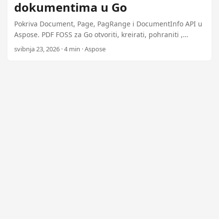
dokumentima u Go
Pokriva Document, Page, PagRange i DocumentInfo API u
Aspose. PDF FOSS za Go otvoriti, kreirati, pohraniti ,
podijeliti, spajati, izvući raspona stranica i uređivati Info
svibnja 23, 2026 · 4 min · Aspose
rečnik metapodatke bez izvornih ovisnosti.