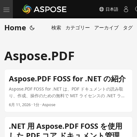
日本語
T
o
Home
検索
カテゴリー
アーカイブ
タグ
g
g
l
Aspose.PDF
e
n
a
Aspose.PDF FOSS for .NET の紹介
v
i
Aspose.PDF FOSS for .NET は、PDF ドキュメントの読み取
り、作成、操作のための無料で MIT ライセンスの .NET ライ
g
ブラリです。寛容なオープンソースライセンスの下でリリー
a
6月 11, 2026 · 1分 · Aspose
スされており、エンタープライズクラスの PDF 機能への従来
t
の障壁を取り除きます — ライブラリ内のすべての機能は商用
i
ライセンスを購入せずに利用可能です。 Aspose.PDF FOSS
.NET 用 Aspose.PDF FOSS を使用
for .NET とは何ですか？ このライブラリは .NET 8 以降を対
o
した PDF コア ドキュメント管理
象としています。パッケージ ID Aspose.Pdf.Foss で NuGet