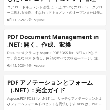
n
に公開されており、単一のコマンドで任意の .NET 8+ プロジ
コア PDF ドキュメント管理は、ほぼすべての PDF ワークフロ
ェクトに追加できます: dotnet add package
ーに現れる操作、すなわちドキュメントのオープンまたは作
Aspose.PDF.FOSS 主要な名前空間はAspose.Pdfで、関連する
成、ページとそのコンテンツへのアクセス、アノテーション
6月 11, 2026 · 2分 · Aspose
名前空間にはAspose.Pdf.Text、Aspose.Pdf.Forms、
の読み書き、テキストの抽出、インタラクティブ アクション
Aspose.Pdf.Facadesが含まれます。ライブラリは805の公開
の操作をカバーします。Aspose.PDF FOSS for .NET は、.NET
APIクラスを提供し、7,488件の文書化されたクレームとテス
8+ API を提供し、Document と Page タイプを中心とした一
PDF Document Management in
トスイートから直接抽出された100のコードスニペットに裏付
貫したオブジェクトモデルを通じてこれらすべてのタスクを
けられています。 コア機能 API は PDF ドキュメントの全ライ
.NET: 開く、作成、変換
処理します。 ドキュメント ライフサイクル: 作成、開く、保
フサイクルをカバーします： ドキュメント作成とロード —
存 すべてのワークフローは、新しいドキュメントを作成する
Document クラスは Aspose.PDF FOSS for .NET の中心で
Document.Create() は空白のドキュメントを生成します；
か、既存のドキュメントをロードすることから始まります。
す。完全な PDF を表し、内部のすべての構造—ページ、注
Document.Open(data) はバイト配列またはストリームから既
Document.Create() は新しい空の Document インスタンスを
釈、フォーム フィールド、メタデータ、埋め込みファイル—
存の PDF をロードします。 ページとコンテンツへのアクセス
6月 12, 2026 · 1分 · Aspose
返します。Document.Open(data) は byte[] または Stream
へのアクセスを提供します。 ドキュメントを開く PDF をファ
— Pages コレクションは個々のページに対して 1 ベースのイ
を受け取り、PDF 構造を解析します： using var doc =
イル、バイト配列、またはストリームからロードします:
ンデックスアクセスを提供し、各ページはアノテーション、
Document.Create(); doc.Pages.Add(); var page =
using var doc =
演算子、コンテンツストリームを公開します。 テキスト抽出
PDF アノテーションとフォーム
doc.Pages[1]; var action =
Document.Open(File.ReadAllBytes("input.pdf"));
— TextFragmentAbsorber はページを走査し、すべてのテキ
PdfAction.CreateUri("https://aspose.com");
（.NET）: 完全ガイド
Console.WriteLine($"Pages: {doc.Pages.Count}"); ページは1
ストフラグメントを収集します。オプションで検索フレーズ
page.Annotations.AddLinkAnnotation(new Rectangle(50,
ベースのインデックスを使用します: doc.Pages[1] は最初の
のフィルタリングや正規表現のサポートが可能です。 インタ
Aspose.PDF FOSS for .NET は、リッチなアノテーションおよ
700, 200, 720), action); using var ms = new
ページです。 ゼロから作成 using var doc = new
ラクティブ アクション — PdfAction.CreateUri、
びフォームフィールドのセットを提供します APIs は、PDF ド
MemoryStream(); doc.Save(ms); ms.Position = 0; using var
Document(); var page = doc.Pages.Add();
PdfAction.CreateGoTo、PdfAction.CreateJavaScript、およ
キュメントに対して完全にマネージドコードでマークアッ
doc2 = Document.Open(ms.ToArray()); var annot =