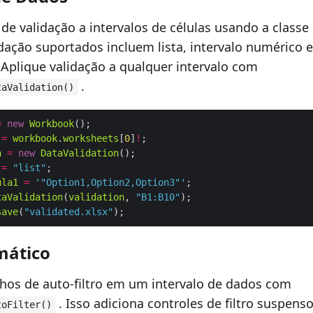
 de validação a intervalos de células usando a classe
idação suportados incluem lista, intervalo numérico 
 Aplique validação a qualquer intervalo com
.
taValidation()
=
new
Workbook
=
workbook
.
worksheets
[
0
]
!
n
=
new
DataValidation
=
"list"
ula1
=
'"Option1,Option2,Option3"'
taValidation
(
validation
, 
"B1:B10"
save
(
"validated.xlsx"
mático
lhos de auto‑filtro em um intervalo de dados com
. Isso adiciona controles de filtro suspens
toFilter()