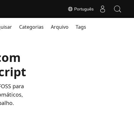
Português
uisar
Categorias
Arquivo
Tags
 com
cript
 FOSS para
tomáticos,
balho.