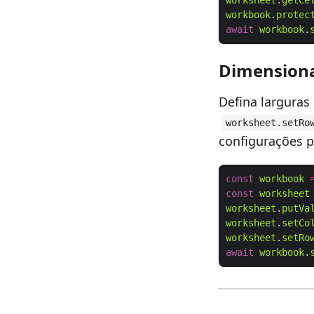
worksheet
.
getCe
workbook
.
protec
await
workbook
.
Dimensiona
Defina largura
worksheet.setRo
configurações 
const
workbook
const
worksheet
worksheet
.
putVa
worksheet
.
setCo
worksheet
.
setRo
await
workbook
.