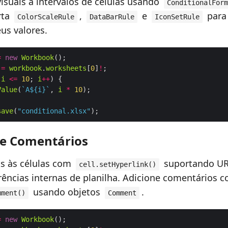
visuais a intervalos de células usando
ConditionalForm
rta
,
e
para 
ColorScaleRule
DataBarRule
IconSetRule
us valores.
=
new
Workbook
=
workbook
.
worksheets
[
0
]
!
 
i
<=
10
; 
i
++
Value
(
`A
${
i
}
`
, 
i
*
10
save
(
"conditional.xlsx"
 e Comentários
s às células com
suportando UR
cell.setHyperlink()
erências internas de planilha. Adicione comentários 
usando objetos
.
mment()
Comment
=
new
Workbook