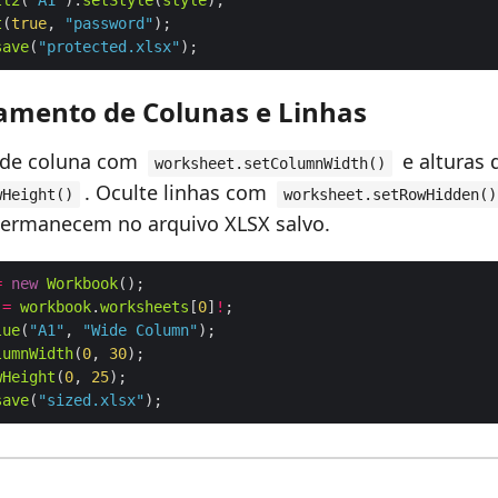
ll2
(
"A1"
).
setStyle
(
style
t
(
true
, 
"password"
save
(
"protected.xlsx"
mento de Colunas e Linhas
s de coluna com
e alturas 
worksheet.setColumnWidth()
. Oculte linhas com
wHeight()
worksheet.setRowHidden()
permanecem no arquivo XLSX salvo.
=
new
Workbook
=
workbook
.
worksheets
[
0
]
!
lue
(
"A1"
, 
"Wide Column"
lumnWidth
(
0
, 
30
wHeight
(
0
, 
25
save
(
"sized.xlsx"