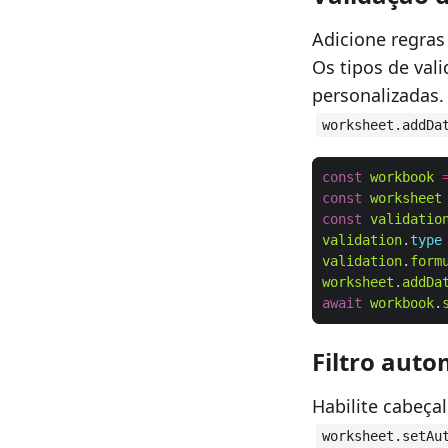
Adicione regras
Os tipos de val
personalizadas.
worksheet.addDa
const
workbook
const
worksheet
const
validatio
validation
.
type
validation
.
form
worksheet
.
addDa
await
workbook
.
Filtro auto
Habilite cabeça
worksheet.setAu