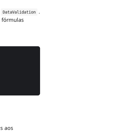
.
DataValidation
e fórmulas
os aos