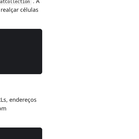
. A
atCollection
realçar células
Ls, endereços
com