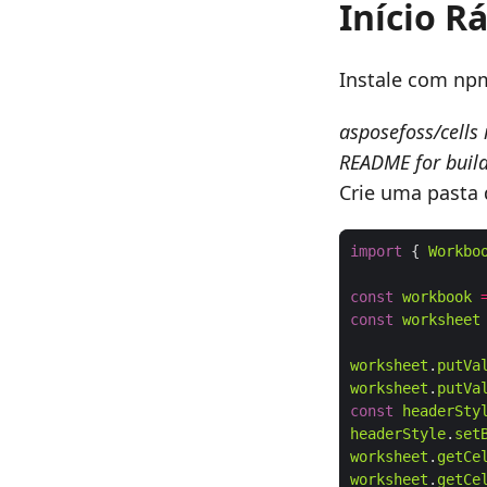
Início R
Instale com np
asposefoss/cells 
README for build
Crie uma pasta d
import
 { 
Workbo
const
workbook
const
worksheet
worksheet
.
putVa
worksheet
.
putVa
const
headerSty
headerStyle
.
set
worksheet
.
getCe
worksheet
.
getCe