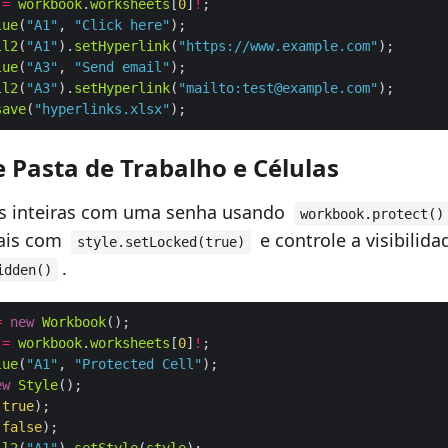
=
workbook
.
worksheets
[
0
]
!
lue
(
"A1"
, 
"Click here"
ll2
(
"A1"
).
setHyperlink
(
"https://www.example.com"
lue
(
"A3"
, 
"Send email"
ll2
(
"A3"
).
setHyperlink
(
"mailto:test@example.com"
save
(
"hyperlinks.xlsx"
 Pasta de Trabalho e Células
as inteiras com uma senha usando
workbook.protect()
uais com
e controle a visibilid
style.setLocked(true)
.
idden()
=
new
Workbook
=
workbook
.
worksheets
[
0
]
!
lue
(
"A1"
, 
"Protected Cell"
ew
Style
(
true
(
false