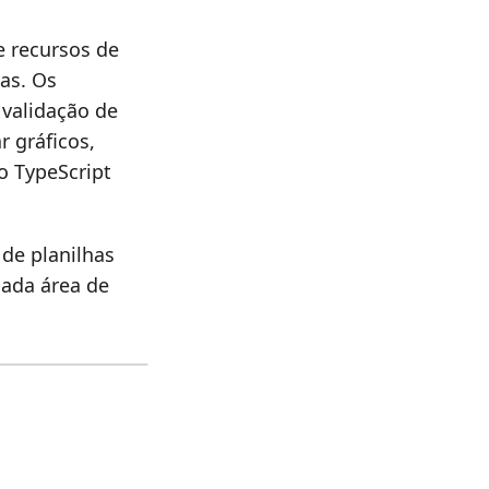
e recursos de
as. Os
 validação de
r gráficos,
go TypeScript
 de planilhas
cada área de