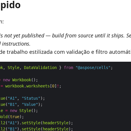
ápido
m:
is not yet published — build from source until it ships. S
 instructions.
e trabalho estilizada com validação e filtro automát
ok
, 
Style
, 
DataValidation
 } 
from
"@aspose/cells"
=
new
Workbook
=
workbook
.
worksheets
[
0
]
!
lue
(
"A1"
, 
"Status"
lue
(
"B1"
, 
"Value"
le
=
new
Style
Bold
(
true
ll2
(
"A1"
).
setStyle
(
headerStyle
ll2
(
"B1"
).
setStyle
(
headerStyle