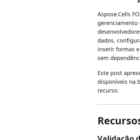
Aspose.Cells FO
gerenciamento d
desenvolvedores
dados, configura
inserir formas e
sem dependência
Este post apres
disponíveis na 
recurso.
Recursos
Validação 