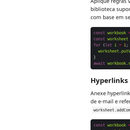
Aplique regras 
biblioteca supo
com base em se
const
workbook
const
worksheet
for
 (
let
i
=
1
;
worksheet
.
put
await
workbook
.
Hyperlinks
Anexe hyperlink
de e‑mail e ref
worksheet.addCo
const
workbook