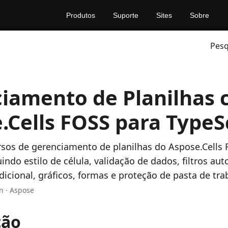
Produtos
Suporte
Sites
Sobre
Pesq
iamento de Planilhas
.Cells FOSS para TypeS
rsos de gerenciamento de planilhas do Aspose.Cells
uindo estilo de célula, validação de dados, filtros au
icional, gráficos, formas e proteção de pasta de tra
n · Aspose
ção