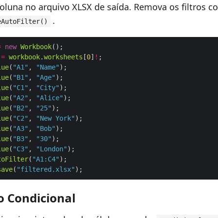
oluna no arquivo XLSX de saída. Remova os filtros c
.
eAutoFilter()
=
new
Workbook
=
workbook
.
worksheets
[
0
]
!
lue
(
"A1"
, 
"Name"
lue
(
"B1"
, 
"Age"
lue
(
"C1"
, 
"City"
lue
(
"A2"
, 
"Alice"
lue
(
"B2"
, 
"25"
lue
(
"C2"
, 
"New York"
lue
(
"A3"
, 
"Bob"
lue
(
"B3"
, 
"30"
lue
(
"C3"
, 
"London"
toFilter
(
"A1:C4"
save
(
"filtered.xlsx"
 Condicional