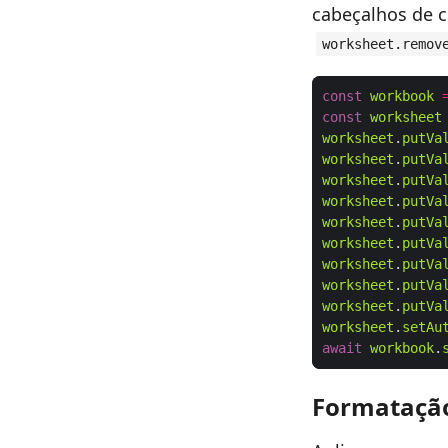
cabeçalhos de c
worksheet.remov
const
workbook
const
worksheet
worksheet
.
putVa
worksheet
.
putVa
worksheet
.
putVa
worksheet
.
putVa
worksheet
.
putVa
worksheet
.
putVa
worksheet
.
putVa
worksheet
.
putVa
worksheet
.
putVa
worksheet
.
setAu
await
workbook
.
Formatação