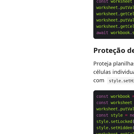
const
worksheet
worksheet
.
putVa
worksheet
.
getCe
worksheet
.
putVa
worksheet
.
getCe
await
workbook
.
Proteção de
Proteja planilh
células individ
com
style.setH
const
workbook
const
worksheet
worksheet
.
putVa
const
style
=
n
style
.
setLocked
style
.
setHidden