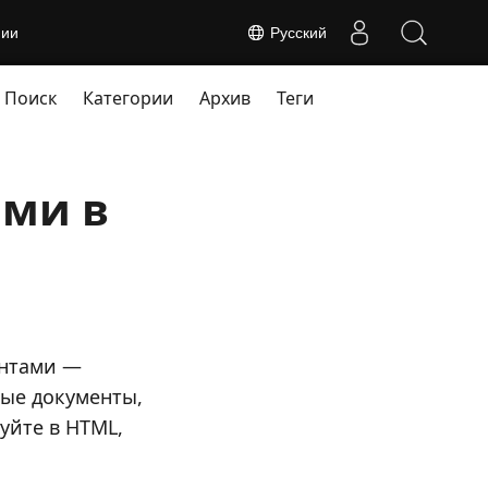
нии
Русский
Поиск
Категории
Архив
Теги
ами в
ентами —
вые документы,
уйте в HTML,