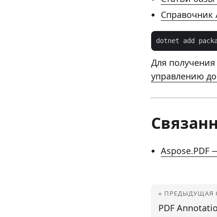
Справочник 
dotnet add pack
Для получения
управлению д
Связанн
Aspose.PDF —
« ПРЕДЫДУЩАЯ 
PDF Annotatio