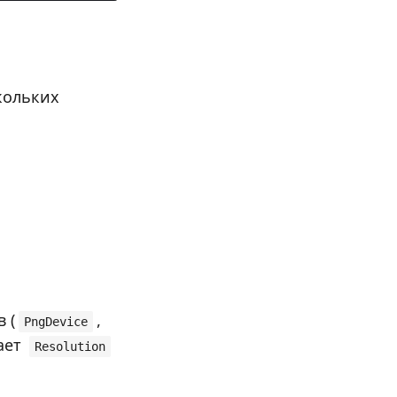
кольких
 (
,
PngDevice
ает
Resolution