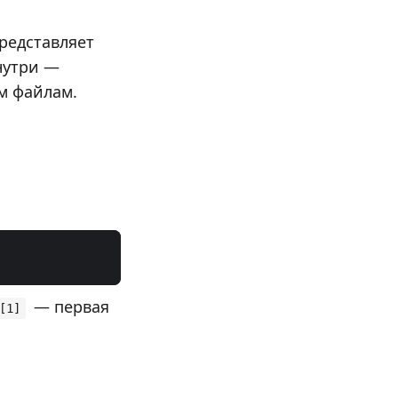
представляет
нутри —
м файлам.
— первая
[1]