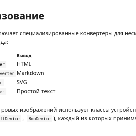
азование
лючает специализированные конвертеры для нес
да:
Вывод
HTML
er
Markdown
verter
SVG
r
Простой текст
er
тровых изображений использует классы устройств
,
), каждый из которых приним
ffDevice
BmpDevice