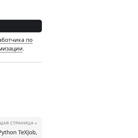
аботчика по
имизации
.
ЩАЯ СТРАНИЦА »
Python TeXJob,