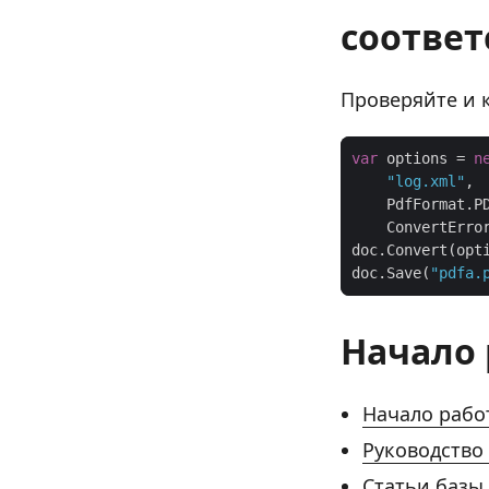
соответ
Проверяйте и к
var
 options = 
n
"log.xml"
doc.Save(
"pdfa.
Начало
Начало рабо
Руководство
Статьи базы