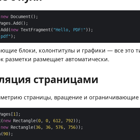
 
new
.Add(
new
 TextFragment(
"Hello, PDF!"
.pdf"
ающие блоки, колонтитулы и графики — все это т
к разметки размещает автоматически.
ляция страницами
ометрию страницы, вращение и ограничивающие
Pages[
1
x(
new
 Rectangle(
0
, 
0
, 
612
, 
792
(
new
 Rectangle(
36
, 
36
, 
576
, 
756
n(
90