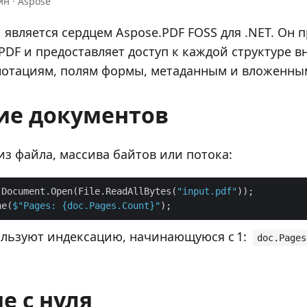
ин · Aspose
является сердцем Aspose.PDF FOSS для .NET. Он 
PDF и предоставляет доступ к каждой структуре в
нотациям, полям формы, метаданным и вложенны
ие документов
из файла, массива байтов или потока:
 Document.Open(File.ReadAllBytes(
"input.pdf"
ne(
$"Pages: 
{doc.Pages.Count}
"
льзуют индексацию, начинающуюся с 1:
doc.Pages
е с нуля