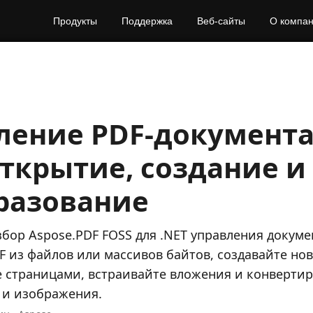
Продукты
Поддержка
Веб-сайты
О компа
ление PDF‑документ
открытие, создание и
разование
бор Aspose.PDF FOSS для .NET управления докум
F из файлов или массивов байтов, создавайте но
 страницами, встраивайте вложения и конвертир
 и изображения.