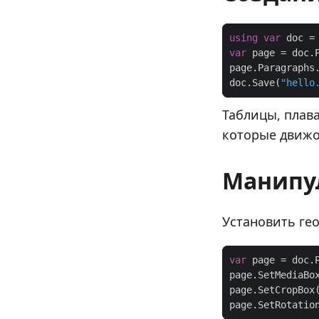
using
var
 doc =
var
page.Paragraphs
doc.Save(
"hello
Таблицы, плав
которые движо
Манипу
Установить ге
var
 page = doc.
page.SetMediaBo
page.SetCropBox
page.SetRotatio