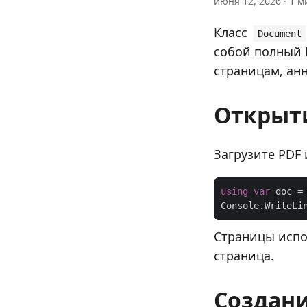
июня 12, 2026 · 1 м
Класс
Document
собой полный 
страницам, ан
Открыт
Загрузите PDF 
using
var
 doc =
Console.WriteLi
Страницы испо
страница.
Создани