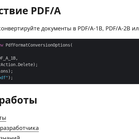
ствие PDF/A
онвертируйте документы в PDF/A-1B, PDF/A-2B ил
ew
pdf"
 работы
ты
 разработчика
 знаний