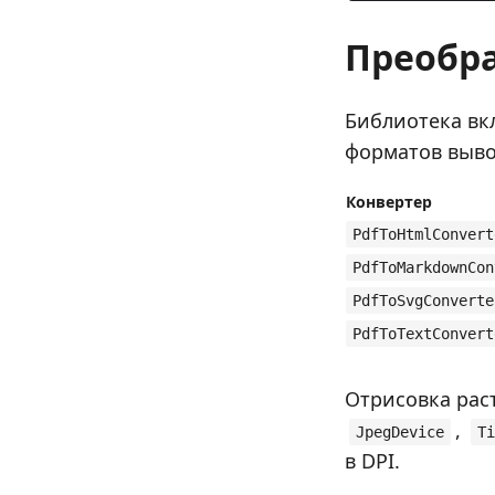
Преобр
Библиотека вк
форматов выво
Конвертер
PdfToHtmlConvert
PdfToMarkdownCon
PdfToSvgConverte
PdfToTextConvert
Отрисовка рас
,
JpegDevice
Ti
в DPI.