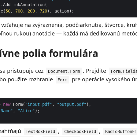
le(
50
, 
700
, 
200
, 
720
vzťahuje na zvýraznenia, podčiarknutia, štvorce, kruh
oľnou rukou) anotácie — každá má dedikovanú met
ívne polia formulára
sa pristupuje cez
. Prejdite
Document.Form
Form.Field
ebo použite rozhranie
pre operácie vysokého ú
Form
= 
new
 Form(
"input.pdf"
, 
"output.pdf"
"Name"
, 
"Alice"
 zahŕňajú
,
,
TextBoxField
CheckboxField
RadioButtonFi