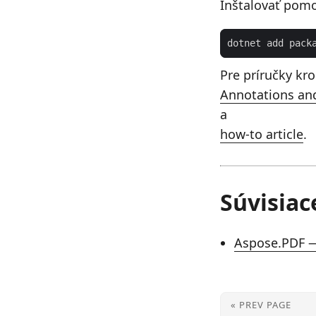
Inštalovať pom
Pre príručky kro
Annotations an
a
how-to article
.
Súvisiac
Aspose.PDF —
« PREV PAGE