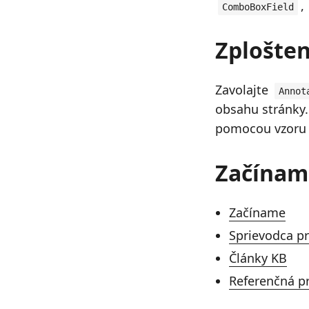
,
ComboBoxField
Zplošten
Zavolajte
Annot
obsahu stránky.
pomocou vzoru n
Začínam
Začíname
Sprievodca pr
Články KB
Referenčná pr