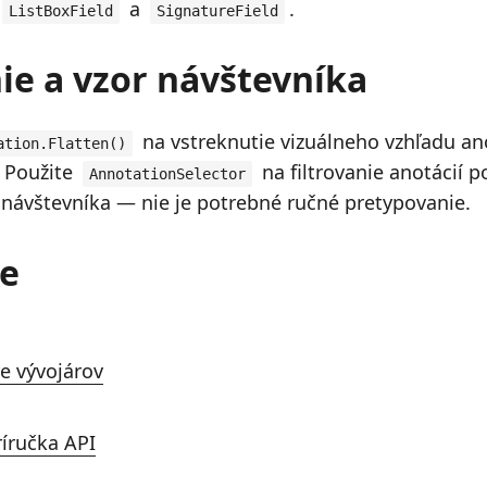
a
.
ListBoxField
SignatureField
ie a vzor návštevníka
na vstreknutie vizuálneho vzhľadu an
ation.Flatten()
 Použite
na filtrovanie anotácií p
AnnotationSelector
ávštevníka — nie je potrebné ručné pretypovanie.
e
e vývojárov
íručka API