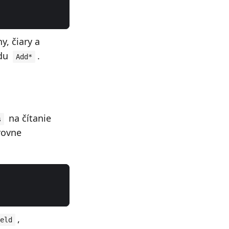
y, čiary a
ódu
.
Add*
na čítanie
s
rovne
,
eld