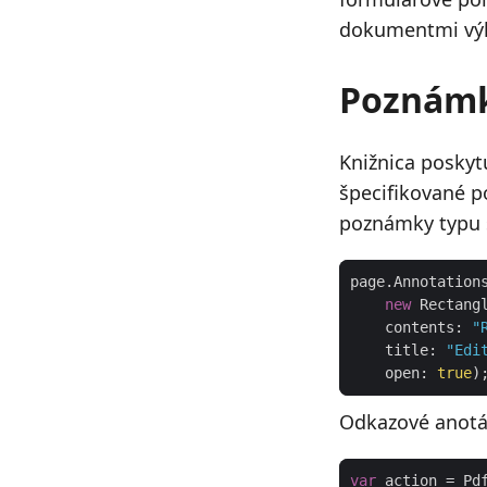
dokumentmi výl
Poznámk
Knižnica poskyt
špecifikované 
poznámky typu s
new
 Rectang
    contents: 
"
    title: 
"Edi
    open: 
true
Odkazové anotác
var
 action = Pd