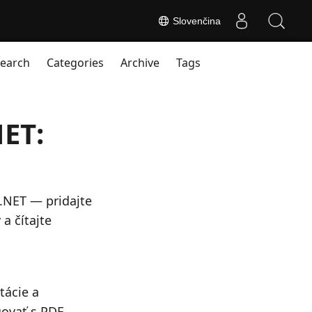
Slovenčina
earch
Categories
Archive
Tags
NET:
.NET — pridajte
a čítajte
tácie a
govať s PDF