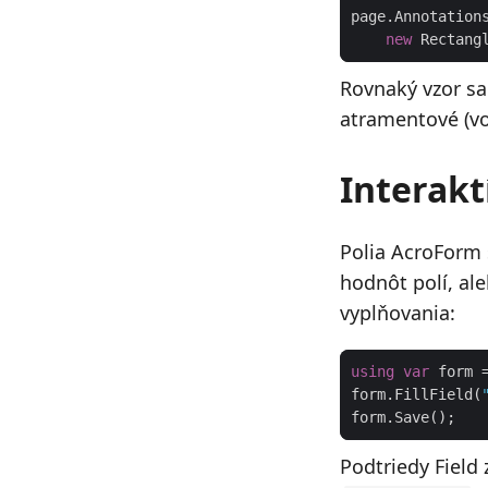
new
 Rectang
Rovnaký vzor sa 
atramentové (v
Interakt
Polia AcroForm 
hodnôt polí, al
vyplňovania:
using
var
 form 
form.FillField(
Podtriedy Field