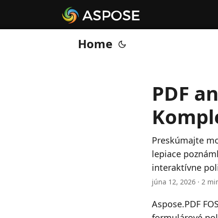
Home
PDF an
Komple
Preskúmajte mož
lepiace poznámk
interaktívne po
júna 12, 2026 · 2 mi
Aspose.PDF FOSS
formulárové pol