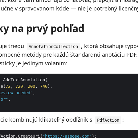
učne v spravovanom kóde — nie je potrebný licenčný
y na prvý pohľad
uje triedu
, ktorá obsahuje typo
AnnotationCollection
pomocné metódy pre každú štandardnú anotáciu PDF.
ticky je jediným volaním:
le(
72
, 
720
, 
200
, 
740
Review needed"
tor"
ie kombinujú klikateľný obdĺžnik s
:
PdfAction
fAction.CreateUri(
"https://aspose.com"