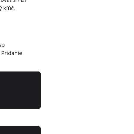
 kľúč.
vo
 Pridanie