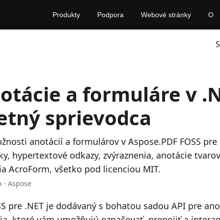
Produkty
Podpora
Webové stránky
O
S
otácie a formuláre v .
tný sprievodca
nosti anotácií a formulárov v Aspose.PDF FOSS pre 
y, hypertextové odkazy, zvýraznenia, anotácie tvarov 
lia AcroForm, všetko pod licenciou MIT.
n · Aspose
 pre .NET je dodávaný s bohatou sadou API pre ano
ia, ktoré vám umožňujú označovať, prepojiť a intera