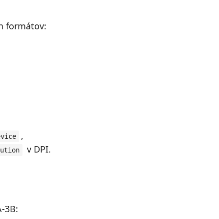
h formátov:
,
evice
v DPI.
ution
A-3B: