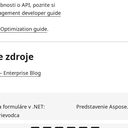
nosti o API, pozrite si
gement developer guide
 Optimization guide
.
e zdroje
 Enterprise Blog
a formuláre v .NET:
Predstavenie Aspose.
rievodca