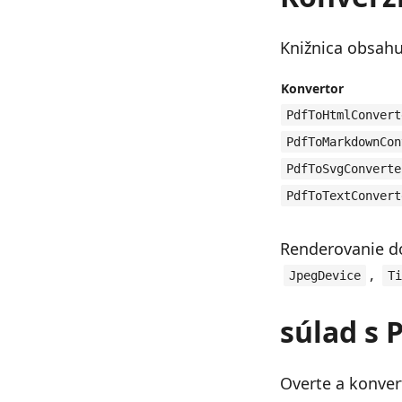
Knižnica obsahu
Konvertor
PdfToHtmlConvert
PdfToMarkdownCon
PdfToSvgConverte
PdfToTextConvert
Renderovanie do
,
JpegDevice
Ti
súlad s 
Overte a konve