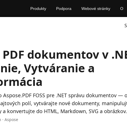
Produkty
Podpora
Webové stránky
O
S
 PDF dokumentov v .N
nie, Vytváranie a
ormácia
o Aspose.PDF FOSS pre .NET správu dokumentov — ot
ajtových polí, vytvárajte nové dokumenty, manipuluj
hy a konvertujte do HTML, Markdown, SVG a obrázkov.
n · Aspose