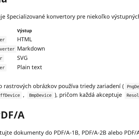
je špecializované konvertory pre niekoľko výstupnýc
Výstup
HTML
er
Markdown
verter
SVG
r
Plain text
er
 rastrových obrázkov používa triedy zariadení (
PngD
,
), pričom každá akceptuje
ffDevice
BmpDevice
Resol
PDF/A
rtujte dokumenty do PDF/A-1B, PDF/A-2B alebo PDF/