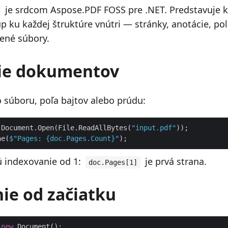
je srdcom Aspose.PDF FOSS pre .NET. Predstavuje 
p ku každej štruktúre vnútri — stránky, anotácie, pol
ené súbory.
ie dokumentov
o súboru, poľa bajtov alebo prúdu:
 Document.Open(File.ReadAllBytes(
"input.pdf"
ne(
$"Pages: 
{doc.Pages.Count}
"
ú indexovanie od 1:
je prvá strana.
doc.Pages[1]
ie od začiatku
 
new