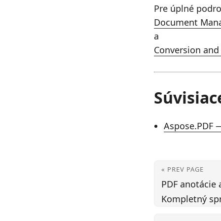
Pre úplné podrob
Document Mana
a
Conversion and
Súvisiac
Aspose.PDF —
« PREV PAGE
PDF anotácie 
Kompletný sp