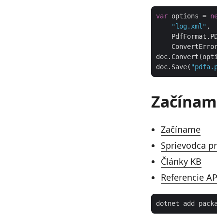
var
 options = 
n
"log.xml"
doc.Save(
"pdfa.
Začínam
Začíname
Sprievodca pr
Články KB
Referencie AP