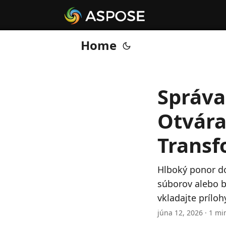
Home
Správa
Otvára
Transf
Hlboký ponor d
súborov alebo b
vkladajte prílo
júna 12, 2026 · 1 mi