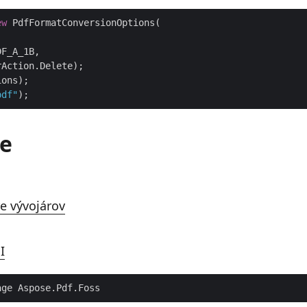
ew
pdf"
e
e vývojárov
I