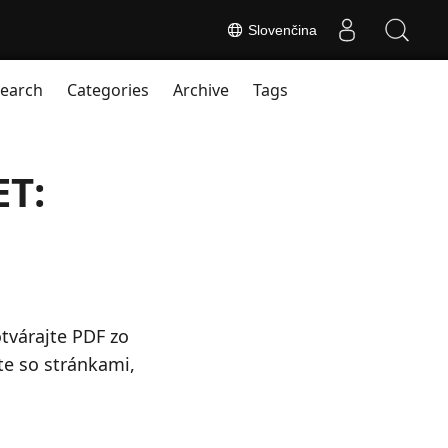
Slovenčina
earch
Categories
Archive
Tags
ET:
várajte PDF zo
te so stránkami,