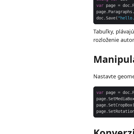
var
page.Paragraphs
doc.Save(
"hello
Tabuľky, plávajú
rozloženie auto
Manipul
Nastavte geomet
var
 page = doc.
page.SetMediaBo
page.SetCropBox
page.SetRotatio
Konverz