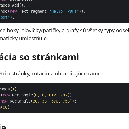
.Add(
new
 TextFragment(
"Hello, PDF!"
.pdf"
ce boxy, hlavičky/pätičky a grafy sú všetky typy odse
maticky umiestňuje.
ácia so stránkami
riu stránky, rotáciu a ohraničujúce rámce:
Pages[
1
x(
new
 Rectangle(
0
, 
0
, 
612
, 
792
(
new
 Rectangle(
36
, 
36
, 
576
, 
756
n(
90
ia