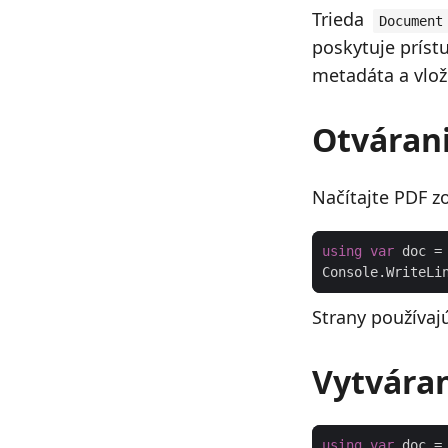
Trieda
Document
poskytuje prístu
metadáta a vlož
Otváran
Načítajte PDF z
using
var
 doc =
Console.WriteLi
Strany používaj
Vytváran
using
var
 doc =