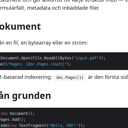
rmulärfält, metadata och inbäddade filer.
dokument
ån en fil, en bytearray eller en ström:
 Document.Open(File.ReadAllBytes(
"input.pdf"
ne(
$"Pages: 
{doc.Pages.Count}
"
1-baserad indexering:
är den första sid
doc.Pages[1]
rån grunden
 
new
.Add(
new
 TextFragment(
"Hello, PDF!"