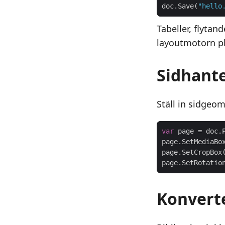
doc.Save(
"hello
Tabeller, flytan
layoutmotorn pl
Sidhant
Ställ in sidgeom
var
 page = doc.
page.SetMediaBo
page.SetCropBox
page.SetRotatio
Konvert