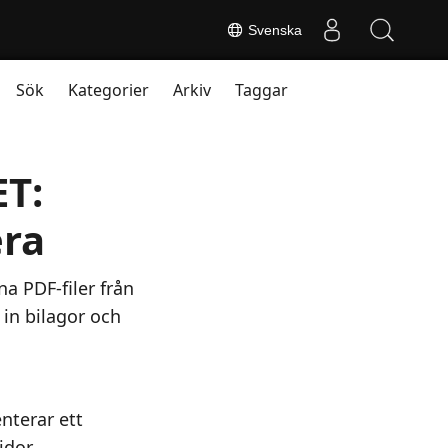
Svenska
Sök
Kategorier
Arkiv
Taggar
T:
era
 PDF-filer från
 in bilagor och
nterar ett
idor,