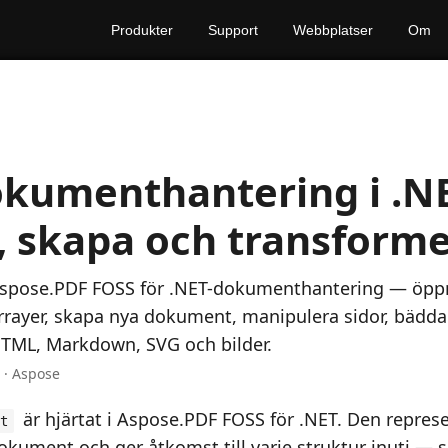
Produkter
Support
Webbplatser
Om
kumenthantering i .NE
 skapa och transform
Aspose.PDF FOSS för .NET-dokumenthantering — öppna
-arrayer, skapa nya dokument, manipulera sidor, bädda
 HTML, Markdown, SVG och bilder.
n · Aspose
är hjärtat i Aspose.PDF FOSS för .NET. Den represe
t
kument och ger åtkomst till varje struktur inuti — s