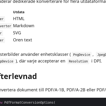
uderar dedikerade konverterare för flera utdataforma
Utdata
HTML
er
Markdown
verter
SVG
r
Oren text
er
asterbilder använder enhetsklasser (
,
PngDevice
Jpeg
), där varje accepterar en
i DPI.
pDevice
Resolution
fterlevnad
nvertera dokument till PDF/A-1B, PDF/A-2B eller PDF
ew