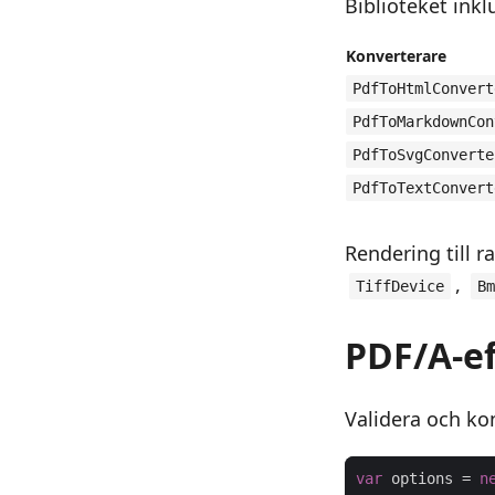
Biblioteket inkl
Konverterare
PdfToHtmlConvert
PdfToMarkdownCon
PdfToSvgConverte
PdfToTextConvert
Rendering till r
,
TiffDevice
Bm
PDF/A-e
Validera och ko
var
 options = 
n