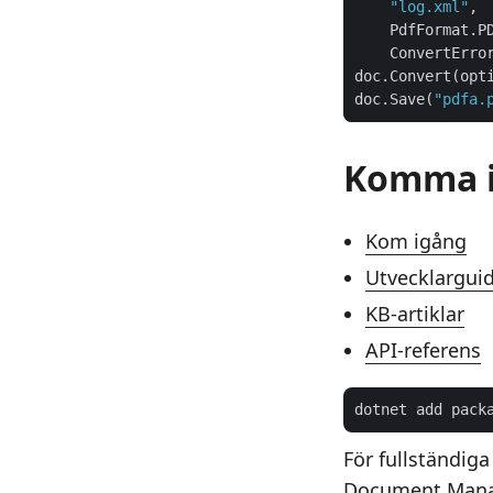
"log.xml"
doc.Save(
"pdfa.
Komma 
Kom igång
Utvecklargui
KB-artiklar
API-referens
dotnet add pack
För fullständiga
Document Mana