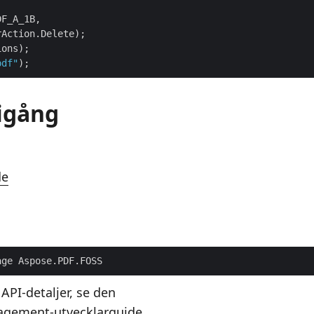
pdf"
igång
de
age Aspose.PDF.FOSS
 API-detaljer, se den
gement-utvecklarguide