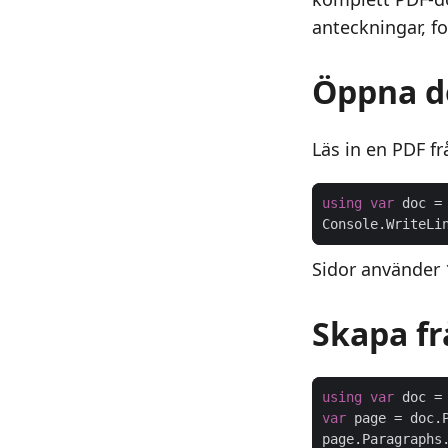
anteckningar, fo
Öppna 
Läs in en PDF fr
using
var
 doc =
Console.WriteLi
Sidor använder 
Skapa f
using
var
 doc =
var
page.Paragraphs