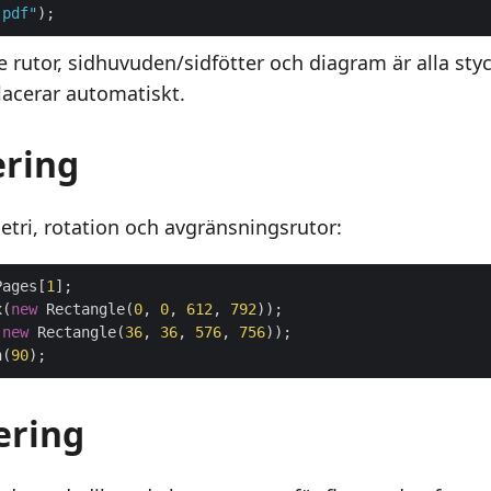
.pdf"
de rutor, sidhuvuden/sidfötter och diagram är alla st
acerar automatiskt.
ering
etri, rotation och avgränsningsrutor:
Pages[
1
x(
new
 Rectangle(
0
, 
0
, 
612
, 
792
(
new
 Rectangle(
36
, 
36
, 
576
, 
756
n(
90
ering