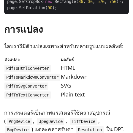
page.SetCropBox(
new
 Rectangle(
36
, 
36
, 
576
, 
756
page.SetRotation(
90
การแปลง
ไลบรารีมีตัวแปลงเฉพาะสำหรับหลายรูปแบบผลลัพธ์:
ตัวแปลง
ผลลัพธ์
HTML
PdfToHtmlConverter
Markdown
PdfToMarkdownConverter
SVG
PdfToSvgConverter
Plain text
PdfToTextConverter
การเรนเดอร์เป็นภาพแรสเตอร์ใช้คลาสอุปกรณ์
(
,
,
,
PngDevice
JpegDevice
TiffDevice
) แต่ละคลาสรับค่า
ใน DPI.
BmpDevice
Resolution