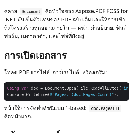
n
คลาส
คือหัวใจของ Aspose.PDF FOSS for
Document
.NET มันเป็นตัวแทนของ PDF ฉบับเต็มและให้การเข้า
ถึงโครงสร้างทุกอย่างภายใน — หน้า, คำอธิบาย, ฟิลด์
ฟอร์ม, เมตาดาต้า, และไฟล์ที่ฝังอยู่.
การเปิดเอกสาร
โหลด PDF จากไฟล์, อาร์เรย์ไบต์, หรือสตรีม:
using
var
 doc = Document.Open(File.ReadAllBytes(
"inpu
Console.WriteLine(
$"Pages: 
{doc.Pages.Count}
"
หน้าใช้การจัดทำดัชนีแบบ 1‑based:
doc.Pages[1]
คือหน้าแรก.