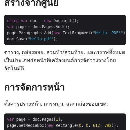
สร้างจากศูนย์
using
var
 doc = 
new
var
page.Paragraphs.Add(
new
 TextFragment(
"Hello, PDF!"
doc.Save(
"hello.pdf"
ตาราง, กล่องลอย, ส่วนหัว/ส่วนท้าย, และกราฟทั้งหมด
เป็นประเภทย่อหน้าที่เครื่องยนต์การจัดวางวางโดย
อัตโนมัติ.
การจัดการหน้า
ตั้งค่ารูปร่างหน้า, การหมุน, และกล่องขอบเขต:
var
 page = doc.Pages[
1
page.SetMediaBox(
new
 Rectangle(
0
, 
0
, 
612
, 
792