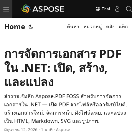
Thai
T
o
Home
ค้นหา
หมวดหมู่
คลัง
แท็ก
g
g
l
การจัดการเอกสาร PDF
e
n
ใน .NET: เปิด, สร้าง,
a
v
และแปลง
i
g
สำรวจเชิงลึก Aspose.PDF FOSS สำหรับการจัดการ
a
เอกสารใน .NET — เปิด PDF จากไฟล์หรืออาร์เรย์ไบต์,
t
สร้างเอกสารใหม่, จัดการหน้า, ฝังไฟล์แนบ, และแปลง
i
เป็น HTML, Markdown, SVG และรูปภาพ.
o
มิถุนายน 12, 2026 · 1 นาที · Aspose