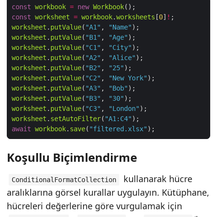
const
workbook
=
new
Workbook
const
worksheet
=
workbook
.
worksheets
[
0
]
!
worksheet
.
putValue
(
"A1"
, 
"Name"
worksheet
.
putValue
(
"B1"
, 
"Age"
worksheet
.
putValue
(
"C1"
, 
"City"
worksheet
.
putValue
(
"A2"
, 
"Alice"
worksheet
.
putValue
(
"B2"
, 
"25"
worksheet
.
putValue
(
"C2"
, 
"New York"
worksheet
.
putValue
(
"A3"
, 
"Bob"
worksheet
.
putValue
(
"B3"
, 
"30"
worksheet
.
putValue
(
"C3"
, 
"London"
worksheet
.
setAutoFilter
(
"A1:C4"
await
workbook
.
save
(
"filtered.xlsx"
Koşullu Biçimlendirme
kullanarak hücre
ConditionalFormatCollection
aralıklarına görsel kurallar uygulayın. Kütüphane,
hücreleri değerlerine göre vurgulamak için