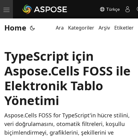
Türkçe
T
o
Home
Ara
Kategoriler
Arşiv
Etiketler
g
g
l
TypeScript için
e
n
Aspose.Cells FOSS ile
a
v
Elektronik Tablo
i
Yönetimi
g
a
t
Aspose.Cells FOSS for TypeScript'in hücre stilini,
i
veri doğrulamasını, otomatik filtreleri, koşullu
o
biçimlendirmeyi, grafiklerini, şekillerini ve