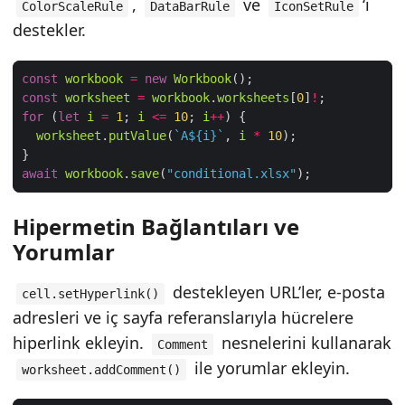
,
ve
‘i
ColorScaleRule
DataBarRule
IconSetRule
destekler.
const
workbook
=
new
Workbook
const
worksheet
=
workbook
.
worksheets
[
0
]
!
for
 (
let
i
=
1
; 
i
<=
10
; 
i
++
worksheet
.
putValue
(
`A
${
i
}
`
, 
i
*
10
await
workbook
.
save
(
"conditional.xlsx"
Hipermetin Bağlantıları ve
Yorumlar
destekleyen URL’ler, e-posta
cell.setHyperlink()
adresleri ve iç sayfa referanslarıyla hücrelere
hiperlink ekleyin.
nesnelerini kullanarak
Comment
ile yorumlar ekleyin.
worksheet.addComment()