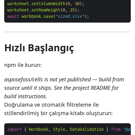
worksheet
.
setColumnWidth
(
0
, 
30
worksheet
.
setRowHeight
(
0
, 
25
await
workbook
.
save
(
"sized.xlsx"
Hızlı Başlangıç
npm ile kurun:
asposefoss/cells is not yet published — build from
source until it ships. See the project README for
build instructions.
Doğrulama ve otomatik filtreleme ile
stillendirilmiş bir çalışma kitabı oluşturun:
import
 { 
Workbook
, 
Style
, 
DataValidation
 } 
from
"@asp