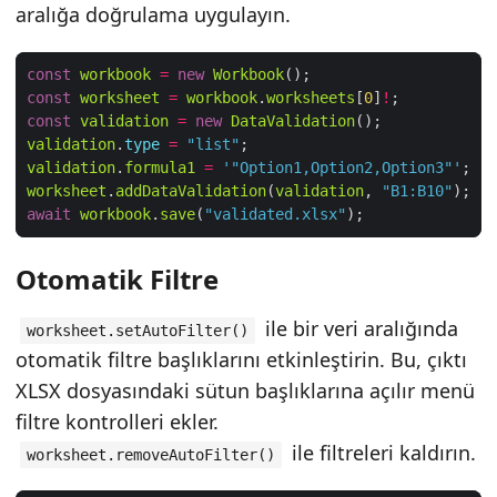
aralığa doğrulama uygulayın.
const
workbook
=
new
Workbook
const
worksheet
=
workbook
.
worksheets
[
0
]
!
const
validation
=
new
DataValidation
validation
.
type
=
"list"
validation
.
formula1
=
'"Option1,Option2,Option3"'
worksheet
.
addDataValidation
(
validation
, 
"B1:B10"
await
workbook
.
save
(
"validated.xlsx"
Otomatik Filtre
ile bir veri aralığında
worksheet.setAutoFilter()
otomatik filtre başlıklarını etkinleştirin. Bu, çıktı
XLSX dosyasındaki sütun başlıklarına açılır menü
filtre kontrolleri ekler.
ile filtreleri kaldırın.
worksheet.removeAutoFilter()