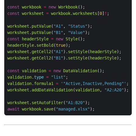
const
workbook
=
new
Workbook
const
worksheet
=
workbook
.
worksheets
[
0
]
!
worksheet
.
putValue
(
"A1"
, 
"Status"
worksheet
.
putValue
(
"B1"
, 
"Value"
const
headerStyle
=
new
Style
headerStyle
.
setBold
(
true
worksheet
.
getCell2
(
"A1"
).
setStyle
(
headerStyle
worksheet
.
getCell2
(
"B1"
).
setStyle
(
headerStyle
const
validation
=
new
DataValidation
validation
.
type
=
"list"
validation
.
formula1
=
'"Active,Inactive,Pending"'
worksheet
.
addDataValidation
(
validation
, 
"A2:A20"
worksheet
.
setAutoFilter
(
"A1:B20"
await
workbook
.
save
(
"managed.xlsx"