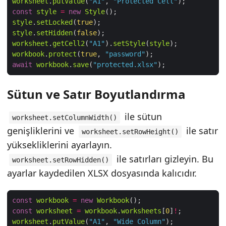
worksheet
.
putValue
(
"A1"
, 
"Protected Cell"
const
style
=
new
Style
style
.
setLocked
(
true
style
.
setHidden
(
false
worksheet
.
getCell2
(
"A1"
).
setStyle
(
style
workbook
.
protect
(
true
, 
"password"
await
workbook
.
save
(
"protected.xlsx"
Sütun ve Satır Boyutlandırma
ile sütun
worksheet.setColumnWidth()
genişliklerini ve
ile satır
worksheet.setRowHeight()
yüksekliklerini ayarlayın.
ile satırları gizleyin. Bu
worksheet.setRowHidden()
ayarlar kaydedilen XLSX dosyasında kalıcıdır.
const
workbook
=
new
Workbook
const
worksheet
=
workbook
.
worksheets
[
0
]
!
worksheet
.
putValue
(
"A1"
, 
"Wide Column"