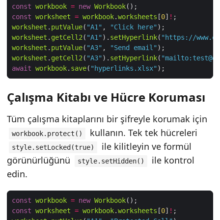
const
workbook
=
new
Workbook
const
worksheet
=
workbook
.
worksheets
[
0
]
!
worksheet
.
putValue
(
"A1"
, 
"Click here"
worksheet
.
getCell2
(
"A1"
).
setHyperlink
(
"https://www.ex
worksheet
.
putValue
(
"A3"
, 
"Send email"
worksheet
.
getCell2
(
"A3"
).
setHyperlink
(
"mailto:test@ex
await
workbook
.
save
(
"hyperlinks.xlsx"
Çalışma Kitabı ve Hücre Koruması
Tüm çalışma kitaplarını bir şifreyle korumak için
kullanın. Tek tek hücreleri
workbook.protect()
ile kilitleyin ve formül
style.setLocked(true)
görünürlüğünü
ile kontrol
style.setHidden()
edin.
const
workbook
=
new
Workbook
const
worksheet
=
workbook
.
worksheets
[
0
]
!