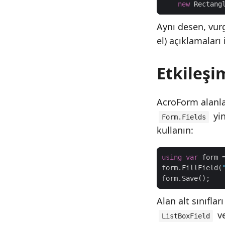
new
 Rectang
Aynı desen, vurgu
el) açıklamaları 
Etkileşi
AcroForm alanl
yin
Form.Fields
kullanın:
using
var
 form 
form.FillField(
Alan alt sınıflar
v
ListBoxField