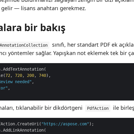
te gelir — lisans anahtarı gerekmez.
lara bir bakış
sınıfı, her standart PDF ek açıkl
AnnotationCollection
cı yöntemler sağlar. Yapışkan not eklemek tek bir çağr
le(
72
, 
720
, 
200
, 
740
Review needed"
tor"
aları, tıklanabilir bir dikdörtgeni
ile birleş
PdfAction
fAction.CreateUri(
"https://aspose.com"