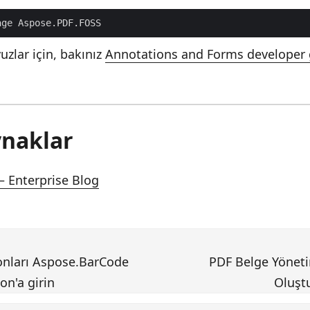
age Aspose.PDF.FOSS
zlar için, bakınız
Annotations and Forms developer 
aynaklar
 Enterprise Blog
nları Aspose.BarCode
PDF Belge Yöneti
on'a girin
Oluşt