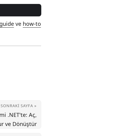
guide
ve
how-to
SONRAKI SAYFA »
mi .NET'te: Aç,
ur ve Dönüştür