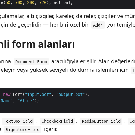
le(
50
, 
700
, 
200
, 
720
lamalar, altı çizgiler, kareler, daireler, çizgiler ve m
için de geçerlidir — her biri özel bir
yöntemiyle
Add*
mli form alanları
arına
aracılığıyla erişilir. Alan değerle
Document.Form
eleyin veya yüksek seviyeli doldurma işlemleri için
= 
new
 Form(
"input.pdf"
, 
"output.pdf"
"Name"
, 
"Alice"
ı
,
,
,
TextBoxField
CheckboxField
RadioButtonField
Co
e
içerir.
SignatureField