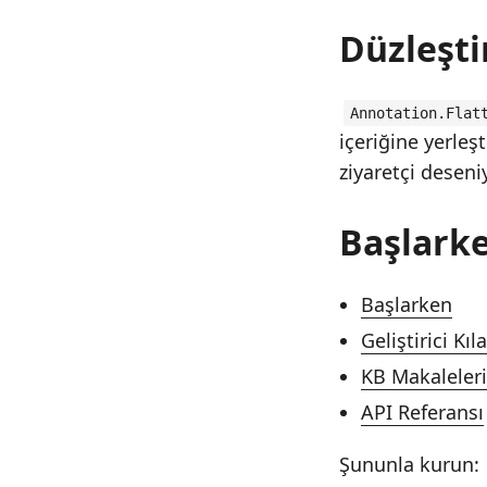
Düzleşti
Annotation.Flat
içeriğine yerleşt
ziyaretçi desen
Başlark
Başlarken
Geliştirici Kı
KB Makaleleri
API Referansı
Şununla kurun: