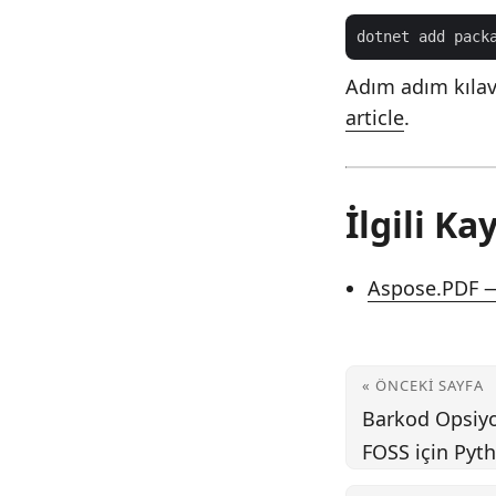
dotnet add pack
Adım adım kılavu
article
.
İlgili K
Aspose.PDF —
« ÖNCEKI SAYFA
Barkod Opsiyo
FOSS için Pyth