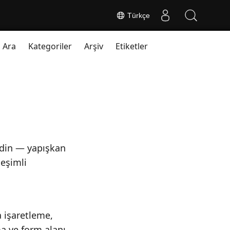
Türkçe
Ara
Kategoriler
Arşiv
Etiketler
edin — yapışkan
leşimli
 işaretleme,
a ve form alanı