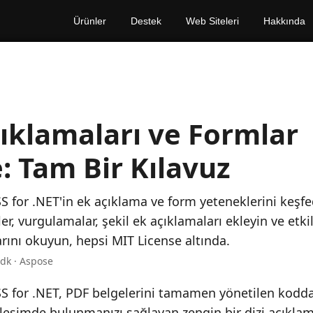
Ürünler
Destek
Web Siteleri
Hakkında
ıklamaları ve Formlar
: Tam Bir Kılavuz
 for .NET'in ek açıklama ve form yeteneklerini keşf
ler, vurgulamalar, şekil ek açıklamaları ekleyin ve etki
rını okuyun, hepsi MIT License altında.
 dk · Aspose
 for .NET, PDF belgelerini tamamen yönetilen kodda
leşimde bulunmanızı sağlayan zengin bir dizi açıklam