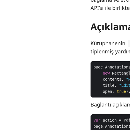
API’si ile birlik
Açıklama
Kütüphanenin
tiplenmiş yardım
new
 Rectang
    contents: 
"
    title: 
"Edi
    open: 
true
Bağlantı açıklam
var
 action = Pd