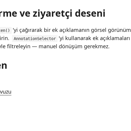
rme ve ziyaretçi deseni
‘yi çağırarak bir ek açıklamanın görsel görünü
ten()
irin.
‘yi kullanarak ek açıklamalar
AnnotationSelector
iyle filtreleyin — manuel dönüşüm gerekmez.
en
lavuzu