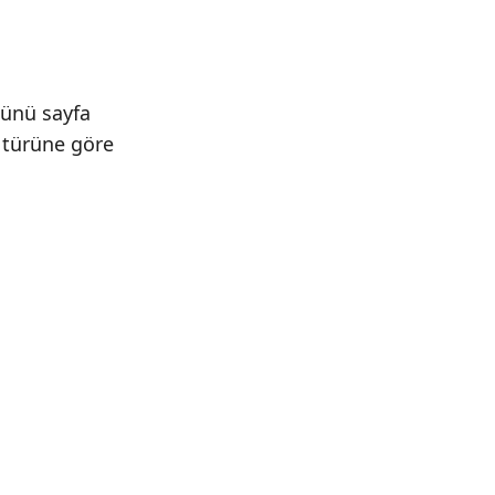
münü sayfa
ı türüne göre