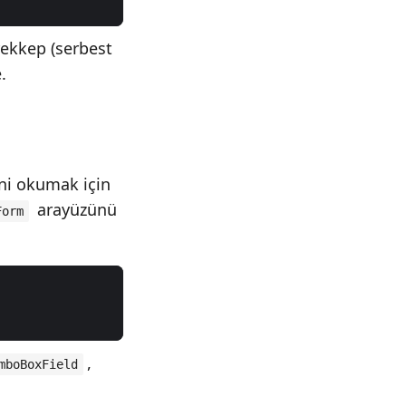
ürekkep (serbest
.
rini okumak için
arayüzünü
Form
,
mboBoxField