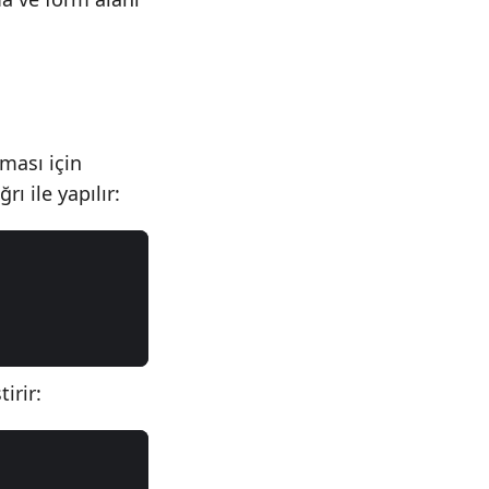
aması için
ı ile yapılır:
tirir: