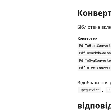
Конверт
Бібліотека вкл
Конвертер
PdfToHtmlConvert
PdfToMarkdownCon
PdfToSvgConverte
PdfToTextConvert
Відображення у
,
JpegDevice
Ti
відпові