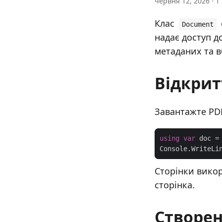
червня 12, 2026 · 1 
Клас
Document
надає доступ д
метаданих та в
Відкрит
Завантажте PDF
using
var
 doc =
Console.WriteLi
Сторінки вико
сторінка.
Створен