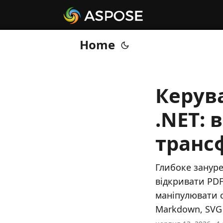
Home
Керув
.NET: 
транс
Глибоке зануре
відкривати PDF
маніпулювати с
Markdown, SVG