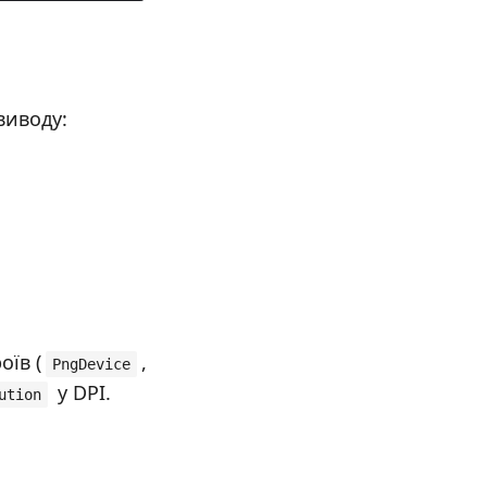
виводу:
їв (
,
PngDevice
у DPI.
ution