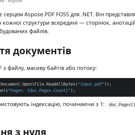
хв · Aspose
є серцем Aspose.PDF FOSS для .NET. Він представл
о кожної структури всередині — сторінок, анотаці
будованих файлів.
тя документів
 з файлу, масиву байтів або потоку:
 Document.Open(File.ReadAllBytes(
"input.pdf"
ne(
$"Pages: 
{doc.Pages.Count}
"
ристовують індексацію, починаючи з 1:
doc.Pages[
ня з нуля