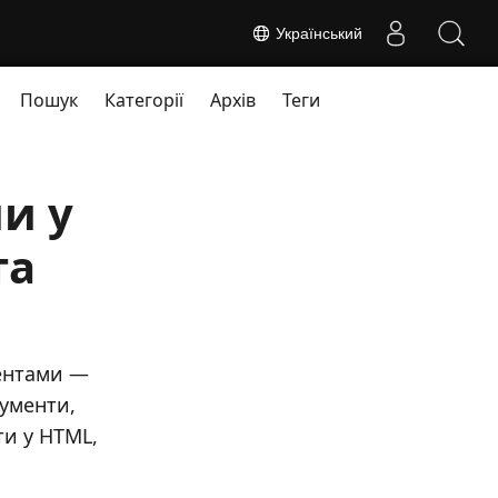
Український
Пошук
Категорії
Архів
Теги
и у
та
ментами —
кументи,
ти у HTML,