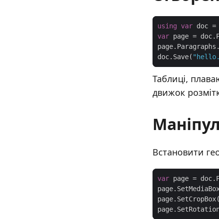
using
var
 doc =
var
page.Paragraphs
doc.Save(
"hello
Таблиці, плава
движок розміт
Маніпул
Встановити гео
var
 page = doc.
page.SetMediaBo
page.SetCropBox
page.SetRotatio