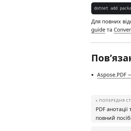
dotnet add pack
Для повних від
guide
та
Conver
Пов’яза
Aspose.PDF —
« ПОПЕРЕДНЯ С
PDF анотації 
повний посі