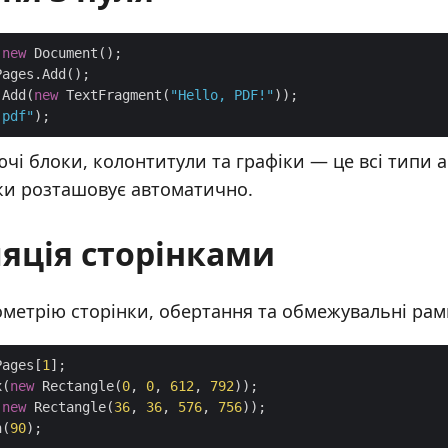
 
new
.Add(
new
 TextFragment(
"Hello, PDF!"
.pdf"
ючі блоки, колонтитули та графіки — це всі типи аб
ки розташовує автоматично.
яція сторінками
метрію сторінки, обертання та обмежувальні рам
Pages[
1
x(
new
 Rectangle(
0
, 
0
, 
612
, 
792
(
new
 Rectangle(
36
, 
36
, 
576
, 
756
n(
90