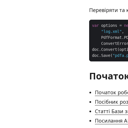
Перевіряти та 
var
 options = 
n
"log.xml"
doc.Save(
"pdfa.
Початок
Початок роб
Посібник ро
Статті Бази 
Посилання A