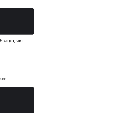
заців, які
ки: