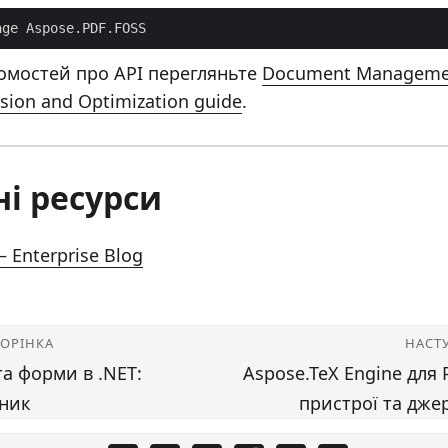
age Aspose.PDF.FOSS
омостей про API перегляньте
Document Managemen
sion and Optimization guide
.
ні ресурси
 Enterprise Blog
ТОРІНКА
НАСТ
та форми в .NET:
Aspose.TeX Engine для 
бник
пристрої та дже