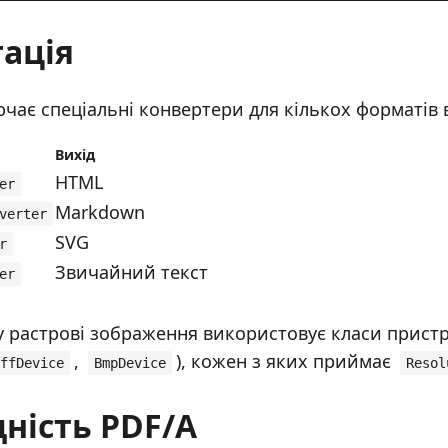
ація
ючає спеціальні конвертери для кількох форматів 
Вихід
HTML
er
Markdown
verter
SVG
r
Звичайний текст
er
 растрові зображення використовує класи пристро
,
), кожен з яких приймає
ffDevice
BmpDevice
Resol
дність PDF/A