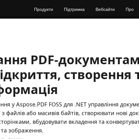
Продукти
Підтримка
Вебсайти
Про
ання PDF-документам
відкриття, створення 
формація
ння у Aspose.PDF FOSS для .NET управління доку
 з файлів або масивів байтів, створювати нові до
торінками, вбудовувати вкладення та конвертува
 та зображення.