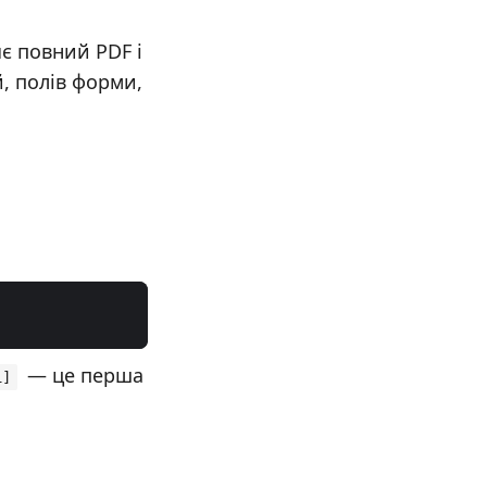
яє повний PDF і
й, полів форми,
— це перша
1]