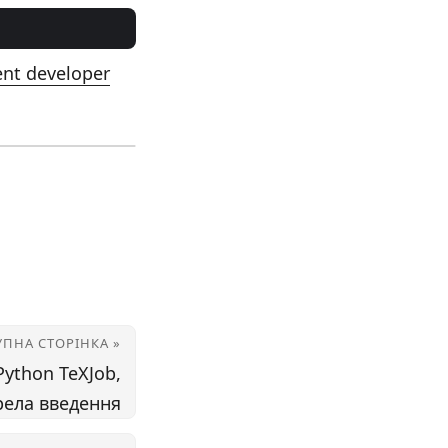
t developer
УПНА СТОРІНКА »
Python TeXJob,
рела введення