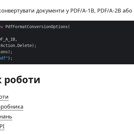
конвертувати документи у PDF/A-1B, PDF/A-2B або 
ew
pdf"
 роботи
оти
зробника
знань
PI